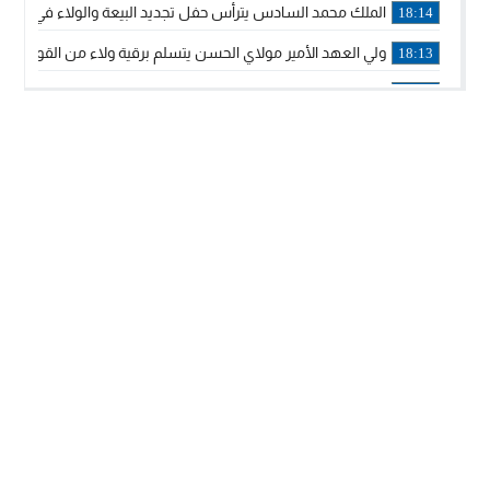
الملك محمد السادس يترأس حفل تجديد البيعة والولاء في قصر
18:14
ولي العهد الأمير مولاي الحسن يتسلم برقية ولاء من القوات الم
18:13
57 جثة على سواحل سبتة المحتلة .. وآلاف المقتحمين يعودون إلى المغرب
18:09
إسبانيا والمغرب يتفقان على إعادة المهاجرين الذين دخلوا سبتة ا
16:53
أكد على أن المشاريع الكبرى للدولة تتجاوز الزمن الحكومي.. “
16:51
جلالة الملك: نعيش مرحلة يجب أن تسود فيها الثقة.. والاستقرار 
21:48
آسفي: إعطاء انطلاقة وتدشين مشاريع ذات طابع تنموي
14:36
نشرة إنذارية.. موجة حرارة مرتقبة تصل إلى 47 درجة
18:15