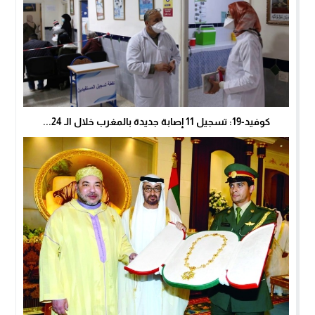
كوفيد-19: تسجيل 11 إصابة جديدة بالمغرب خلال الـ 24...