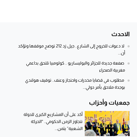
الاحدث
لا دعوات للخروج إلى الشارع.. جيل زد 212 توضح موقفها وتؤكد
أن...
صفعة جديدة للجزائر والبوليساريو .. كولومبيا تلتحق بداعمي
مغربية الصحراء
مطلوب في قضايا مخدرات واحتجاز وعنف.. توقيف هولندي
بوجدة ملاحق بأمر دولي...
جمعيات وأحزاب
أكد على أن المشاريع الكبرى للدولة
تتجاوز الزمن الحكومي.. “الحركة
الشعبية” يثمن...