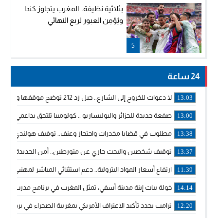
بثلاثية نظيفة.. المغرب يتجاوز كندا
ويُؤمِن العبور لربع النهائي
5
24 ساعة
لا دعوات للخروج إلى الشارع.. جيل زد 212 توضح موقفها وتؤكد أن المنشورات المنسوبة إليها لا تمثل موقفها الرسمي.
13:03
صفعة جديدة للجزائر والبوليساريو .. كولومبيا تلتحق بداعمي مغربي
13:00
مطلوب في قضايا مخدرات واحتجاز وعنف.. توقيف هولندي بوجدة 
13:38
توقيف شخصين والبحث جاري عن متورطين.. أمن الجديدة يفك 
13:37
ارتفاع أسعار المواد البترولية.. دعم استثنائي المباشر لمهنيي ا
11:39
خولة بيات إبنة مدينة أسفي، تمثل المغرب في برنامج مدرب ركوب 
14:14
ترامب يجدد تأكيد الاعتراف الأمريكي بمغربية الصحراء في برقية إلى
12:20