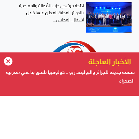
لائحة مرشحي حزب الأصالة والمعاصرة
بالدوائر المحلية المعلن عنها خلال
أشغال المجلس...
الأخبار العاجلة
صفعة جديدة للجزائر والبوليساريو .. كولومبيا تلتحق بداعمي مغربية
الصحراء
صحيفة الكترونية متجددة على مدار الساعة تصدر عن شركة
safigoud media
أسفي كود | safigoud.com
© 2026 جميع الحقوق محفوظة.
safigoud.com