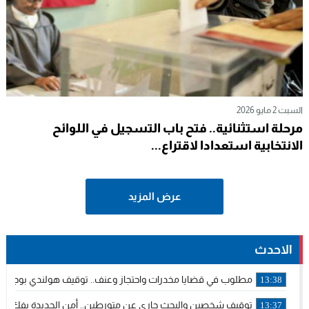
السبت 2 مايو 2026
مرحلة استثنائية.. فتح باب التسجيل في اللوائح
الانتخابية استعدادا لاقتراع...
عرض المزيد
الاحدث
مطلوب في قضايا مخدرات واحتجاز وعنف.. توقيف هولندي بوجدة مل
13:38
توقيف شخصين والبحث جاري عن متورطين.. أمن الجديدة يفك خي
13:37