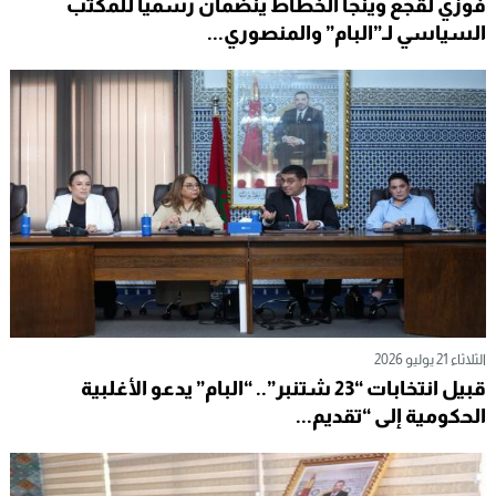
فوزي لقجع وينجا الخطاط ينضمان رسميا للمكتب
السياسي لـ”البام” والمنصوري...
الثلاثاء 21 يوليو 2026
قبيل انتخابات “23 شتنبر”.. “البام” يدعو الأغلبية
الحكومية إلى “تقديم...