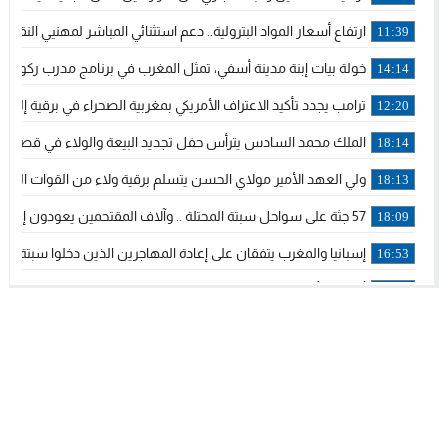
ارتفاع أسعار المواد البترولية.. دعم استثنائي المباشر لمهنيي الن
11:39
خولة بيات إبنة مدينة أسفي، تمثل المغرب في برنامج مدرب ركوب ال
14:14
ترامب يجدد تأكيد الاعتراف الأمريكي بمغربية الصحراء في برقية إلى ا
12:20
الملك محمد السادس يترأس حفل تجديد البيعة والولاء في قصر ت
18:14
ولي العهد الأمير مولاي الحسن يتسلم برقية ولاء من القوات المسل
18:13
57 جثة على سواحل سبتة المحتلة .. وآلاف المقتحمين يعودون إلى المغرب
18:09
إسبانيا والمغرب يتفقان على إعادة المهاجرين الذين دخلوا سبتة المح
16:53
أكد على أن المشاريع الكبرى للدولة تتجاوز الزمن الحكومي.. “الح
16:51
جلالة الملك: نعيش مرحلة يجب أن تسود فيها الثقة.. والاستقرار ال
21:48
آسفي: إعطاء انطلاقة وتدشين مشاريع ذات طابع تنموي
14:36
نشرة إنذارية.. موجة حرارة مرتقبة تصل إلى 47 درجة
18:15
تعليقا على طريق دونالد ترامب السريع.. الرئيس الأمريكي يشكر ج
18:13