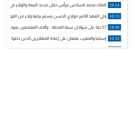
الملك محمد السادس يترأس حفل تجديد البيعة والولاء في قصر
18:14
ولي العهد الأمير مولاي الحسن يتسلم برقية ولاء من القوات الم
18:13
57 جثة على سواحل سبتة المحتلة .. وآلاف المقتحمين يعودون إلى المغرب
18:09
إسبانيا والمغرب يتفقان على إعادة المهاجرين الذين دخلوا سبتة ا
16:53
أكد على أن المشاريع الكبرى للدولة تتجاوز الزمن الحكومي.. “
16:51
جلالة الملك: نعيش مرحلة يجب أن تسود فيها الثقة.. والاستقرار 
21:48
آسفي: إعطاء انطلاقة وتدشين مشاريع ذات طابع تنموي
14:36
نشرة إنذارية.. موجة حرارة مرتقبة تصل إلى 47 درجة
18:15
تعليقا على طريق دونالد ترامب السريع.. الرئيس الأمريكي يشكر
18:13
القضاء ينتصر لحق العلاج..”لايمكن مطالبة مواطن بأداء مصاريف
11:53