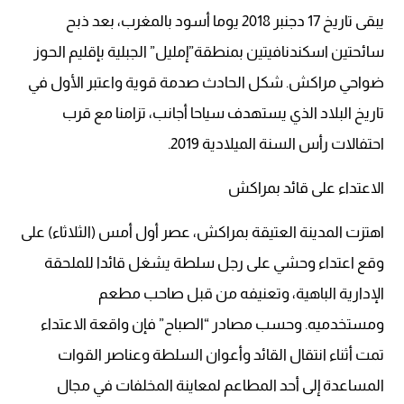
يبقى تاريخ 17 دجنبر 2018 يوما أسود بالمغرب، بعد ذبح
سائحتين اسكندنافيتين بمنطقة”إمليل” الجبلية بإقليم الحوز
ضواحي مراكش. شكل الحادث صدمة قوية واعتبر الأول في
تاريخ البلاد الذي يستهدف سياحا أجانب، تزامنا مع قرب
احتفالات رأس السنة الميلادية 2019.
الاعتداء على قائد بمراكش
اهتزت المدينة العتيقة بمراكش، عصر أول أمس (الثلاثاء) على
وقع اعتداء وحشي على رجل سلطة يشغل قائدا للملحقة
الإدارية الباهية، وتعنيفه من قبل صاحب مطعم
ومستخدميه. وحسب مصادر “الصباح” فإن واقعة الاعتداء
تمت أثناء انتقال القائد وأعوان السلطة وعناصر القوات
المساعدة إلى أحد المطاعم لمعاينة المخلفات في مجال