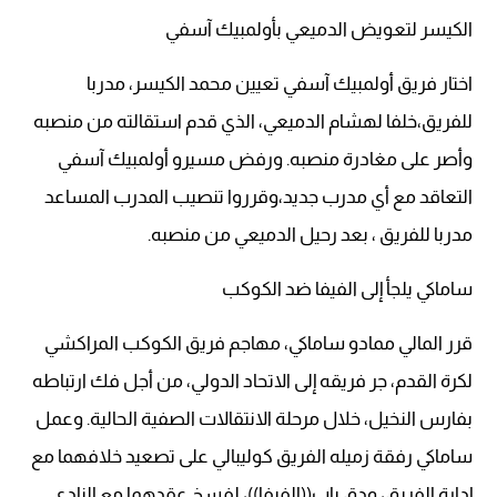
الكيسر لتعويض الدميعي بأولمبيك آسفي
اختار فريق أولمبيك آسفي تعيين محمد الكيسر، مدربا
للفريق،خلفا لهشام الدميعي، الذي قدم استقالته من منصبه
وأصر على مغادرة منصبه. ورفض مسيرو أولمبيك آسفي
التعاقد مع أي مدرب جديد،وقرروا تنصيب المدرب المساعد
مدربا للفريق ، بعد رحيل الدميعي من منصبه.
ساماكي يلجأ إلى الفيفا ضد الكوكب
قرر المالي ممادو ساماكي، مهاجم فريق الكوكب المراكشي
لكرة القدم، جر فريقه إلى الاتحاد الدولي، من أجل فك ارتباطه
بفارس النخيل، خلال مرحلة الانتقالات الصفية الحالية. وعمل
ساماكي رفقة زميله الفريق كوليبالي على تصعيد خلافهما مع
إدارة الفريق، ودق باب((الفيفا))، لفسخ عقدهما مع النادي.