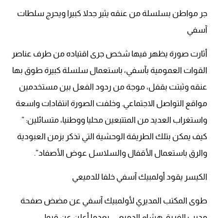
جر مواطن بسلسلة من عنقه يثير جدلا كبيرا ويحرج سلطات
آسفي
أثارت صورة يظهر فيها شخص جرى اقتياده من طرف عناصر
القوات العمومية بآسفي، باستعمال سلسلة كبيرة طوق بها
عنقه وثبتت بقفل، موجة من ردود الفعل بين مستخدمين
مواقع التواصل الاجتماعي. وخلفت الصورة انتقادات واسعة
واستغراب العديد من المتتبعين محليا ووطنيا، متسائلين: ”
كيف يمكن بتلك الطريقة الوحشية التي تذكر بزمن العبودية
والرق باستعمال الأقفال والسلاسل عوض الأصفاد”.
الكيسر يقود أولمبيك آسفي خلفا للدميعي
طوى المكتب المديري لأولمبيك آسفي عن مضض صفحة
مدرب الفريق هشام الدميعي، بعدما أعلن عن قبول