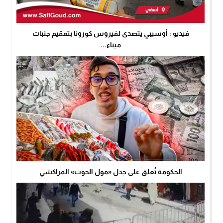
فيديو : أوسيبي يتصدى لفيروس كورونا بتعقيم جنبات
ميناء...
الحكومة تُعلق على جدل «مول الحوت» المراكشي