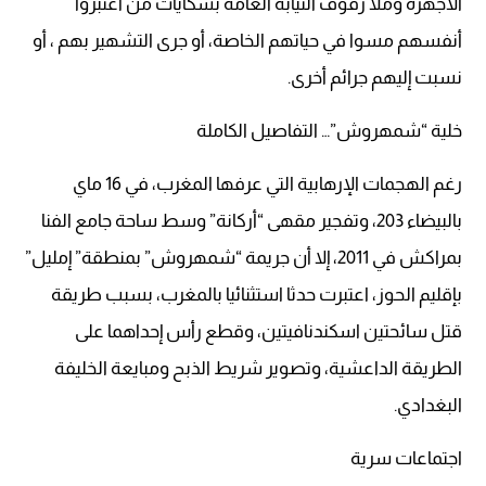
الأجهزة وملأ رفوف النيابة العامة بشكايات من اعتبروا
أنفسهم مسوا في حياتهم الخاصة، أو جرى التشهير بهم ، أو
نسبت إليهم جرائم أخرى.
خلية “شمهروش”… التفاصيل الكاملة
رغم الهجمات الإرهابية التي عرفها المغرب، في 16 ماي
بالبيضاء 203، وتفجير مقهى “أركانة” وسط ساحة جامع الفنا
بمراكش في 2011، إلا أن جريمة “شمهروش” بمنطقة” إمليل”
بإقليم الحوز، اعتبرت حدثا استثنائيا بالمغرب، بسبب طريقة
قتل سائحتين اسكندنافيتين، وقطع رأس إحداهما على
الطريقة الداعشية، وتصوير شريط الذبح ومبايعة الخليفة
البغدادي.
اجتماعات سرية