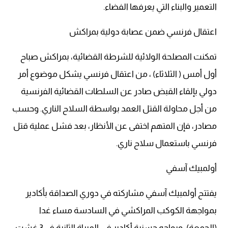
التعمير والبناء التي يعرفها الفضاء.
اعتقال فرنسي ضمن عصابة دولية بمراكش
تمكنت المصلحة الولائية للشرطة القضائية، بمراكش صباح
أول أمس ( الثلاثاء) ، من اعتقال فرنسي يشكل موضوع أمر
دولي بإلقاء القبض صادر عن السلطات القضائية الفرنسية
من أجل محاولة القتل العمد بواسطة السلاح الناري. وحسب
مصادر، فإن المتهم اختفى عن الأنظار، بعد فشل عملية قتل
فرنسي باستعمال سلاح ناري.
أولمبيك آسفي
يفتتح أولمبيك آسفي مشاركته في دوري الصداقة بأكادير
بمواجهة الكوكب المراكشي في السادسة مساء غدا
(الجمعة)، ويواجه حسنية أكادير في المبراة الثانية في3 غشت