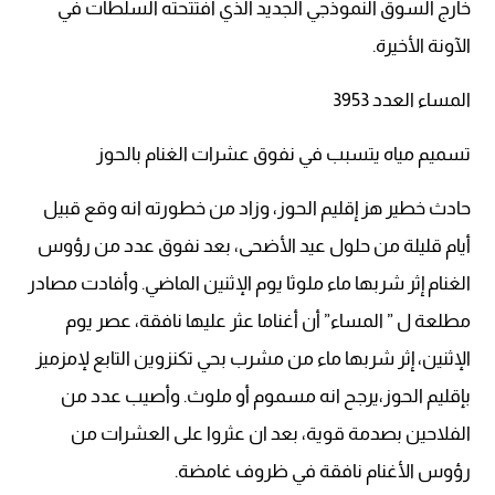
خارج السوق النموذجي الجديد الذي افتتحته السلطات في
الآونة الأخيرة.
المساء العدد 3953
تسميم مياه يتسبب في نفوق عشرات الغنام بالحوز
حادث خطير هز إقليم الحوز، وزاد من خطورته انه وقع قبيل
أيام قليلة من حلول عيد الأضحى، بعد نفوق عدد من رؤوس
الغنام إثر شربها ماء ملوثا يوم الإثنين الماضي. وأفادت مصادر
مطلعة ل ” المساء” أن أغناما عثر عليها نافقة، عصر يوم
الإثنين، إثر شربها ماء من مشرب بحي تكنزوين التابع لإمزميز
بإقليم الحوز،يرجح انه مسموم أو ملوث. وأصيب عدد من
الفلاحين بصدمة قوية، بعد ان عثروا على العشرات من
رؤوس الأغنام نافقة في ظروف غامضة.