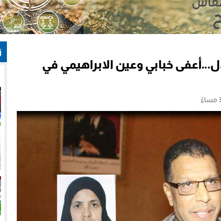
ز
…أعفى خبابي وعين الابراهيمي في