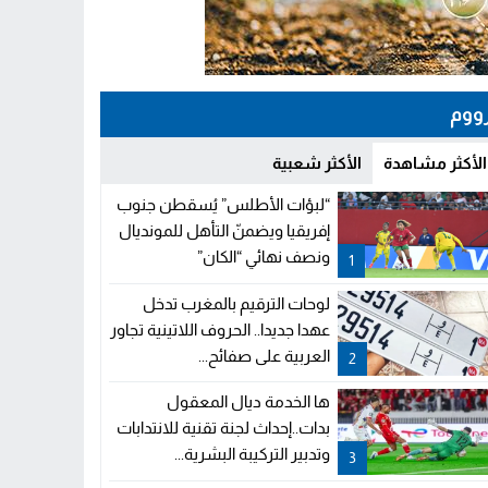
ووم
الأكثر مشاهدة
الأكثر شعبية
“لبؤات الأطلس” يُسقطن جنوب
إفريقيا ويضمنّ التأهل للمونديال
ونصف نهائي “الكان”
1
لوحات الترقيم بالمغرب تدخل
عهدا جديدا.. الحروف اللاتينية تجاور
العربية على صفائح...
2
ها الخدمة ديال المعقول
بدات..إحداث لجنة تقنية للانتدابات
وتدبير التركيبة البشرية...
3