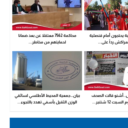
بة يحتجون أمام قنصلية
محاكمة 7562 معتقلا عن بعد ضمانا
راكش رداً على...
لحمايتهم من مخاطر...
ال..أشنو قالت الصحف
بيان…جمعية المحيط اﻷطلسي لسائقي
سبت 12 شتنبر...
الوزن الثقيل بآسفي تهدد باللجوء...