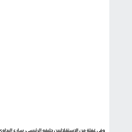
وفي غفلة من الاستقلاليين حليفه الرئيسي، سارع البداوي