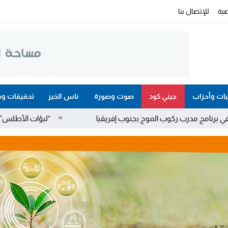
ية
للإتصال بنا
ات وأحزاب
جيني كود
صوت وصورة
ناس الخير
تحقيقات وم
 الموج بجنوب إفريقيا
“لبؤات الأطلس” يُسقطن جنوب إفريقيا