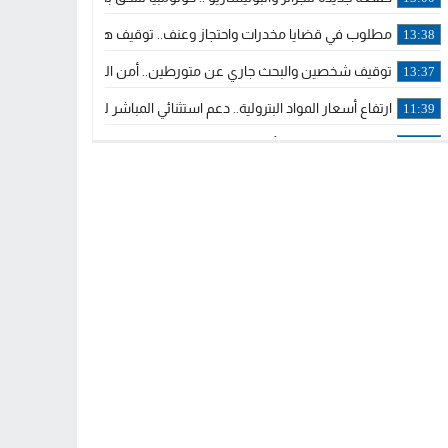
مطلوب في قضايا مخدرات واحتجاز وعنف.. توقيف هولندي بوجدة ملاحق 
13:38
توقيف شخصين والبحث جاري عن متورطين.. أمن الجديدة يفك خيوط س
13:37
ارتفاع أسعار المواد البترولية.. دعم استثنائي المباشر لمهنيي النقل ال
11:39
خولة بيات إبنة مدينة أسفي، تمثل المغرب في برنامج مدرب ركوب الموج 
14:14
ترامب يجدد تأكيد الاعتراف الأمريكي بمغربية الصحراء في برقية إلى الملك
12:20
الملك محمد السادس يترأس حفل تجديد البيعة والولاء في قصر تطوان
18:14
ولي العهد الأمير مولاي الحسن يتسلم برقية ولاء من القوات المسلحة ا
18:13
57 جثة على سواحل سبتة المحتلة .. وآلاف المقتحمين يعودون إلى المغرب
18:09
إسبانيا والمغرب يتفقان على إعادة المهاجرين الذين دخلوا سبتة المحتلة
16:53