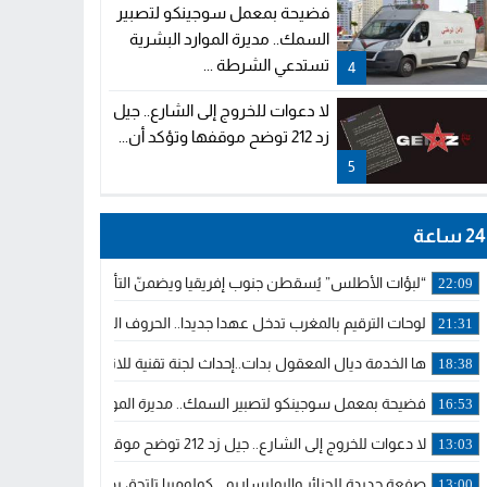
فضيحة بمعمل سوجينكو لتصبير
السمك.. مديرة الموارد البشرية
تستدعي الشرطة ...
4
لا دعوات للخروج إلى الشارع.. جيل
زد 212 توضح موقفها وتؤكد أن...
5
24 ساعة
“لبؤات الأطلس” يُسقطن جنوب إفريقيا ويضمنّ التأهل للمونديال ونص
22:09
لوحات الترقيم بالمغرب تدخل عهدا جديدا.. الحروف اللاتينية تجاور العربي
21:31
ها الخدمة ديال المعقول بدات..إحداث لجنة تقنية للانتدابات وتدبير التر
18:38
فضيحة بمعمل سوجينكو لتصبير السمك.. مديرة الموارد البشرية تستدع
16:53
لا دعوات للخروج إلى الشارع.. جيل زد 212 توضح موقفها وتؤكد أن المنشورات المنسوبة إليها لا تمثل موقفها الرسمي.
13:03
صفعة جديدة للجزائر والبوليساريو .. كولومبيا تلتحق بداعمي مغربية الصحر
13:00