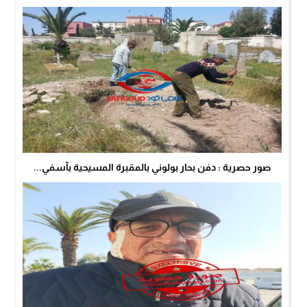
صور حصرية : دفن بحار بولوني بالمقبرة المسيحية بآسفي...