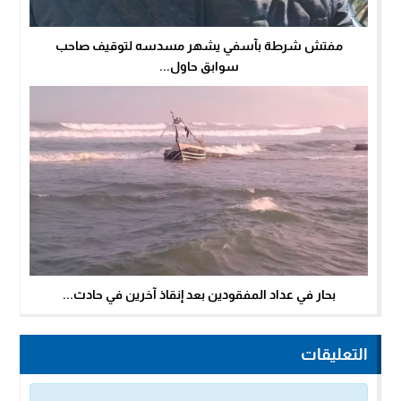
مفتش شرطة بآسفي يشهر مسدسه لتوقيف صاحب
سوابق حاول...
بحار في عداد المفقودين بعد إنقاذ آخرين في حادث...
التعليقات