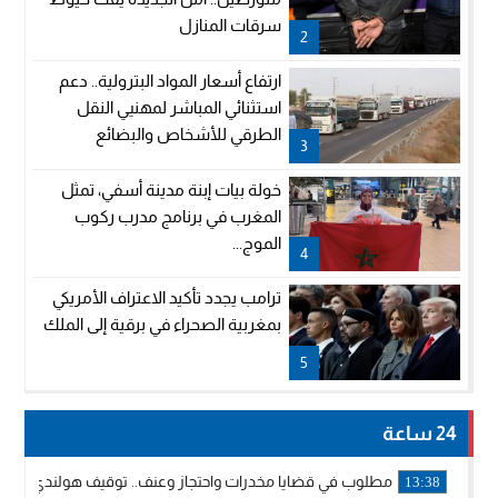
سرقات المنازل
2
ارتفاع أسعار المواد البترولية.. دعم
استثنائي المباشر لمهنيي النقل
الطرقي للأشخاص والبضائع
3
خولة بيات إبنة مدينة أسفي، تمثل
المغرب في برنامج مدرب ركوب
الموج...
4
ترامب يجدد تأكيد الاعتراف الأمريكي
بمغربية الصحراء في برقية إلى الملك
5
24 ساعة
مطلوب في قضايا مخدرات واحتجاز وعنف.. توقيف هولندي بوجدة 
13:38