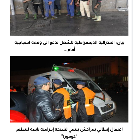
بيان: الفدرالية الديمقراطية للشغل تدعو الى وقفة احتجاجية
أمام...
اعتقال إيطالي بمراكش ينتمي لشبكة إجرامية تابعة لتنظيم
“كومورا”