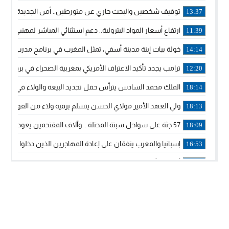
توقيف شخصين والبحث جاري عن متورطين.. أمن الجديدة يفك 
13:37
ارتفاع أسعار المواد البترولية.. دعم استثنائي المباشر لمهنيي ا
11:39
خولة بيات إبنة مدينة أسفي، تمثل المغرب في برنامج مدرب ركوب 
14:14
ترامب يجدد تأكيد الاعتراف الأمريكي بمغربية الصحراء في برقية إلى
12:20
الملك محمد السادس يترأس حفل تجديد البيعة والولاء في قصر
18:14
ولي العهد الأمير مولاي الحسن يتسلم برقية ولاء من القوات الم
18:13
57 جثة على سواحل سبتة المحتلة .. وآلاف المقتحمين يعودون إلى المغرب
18:09
إسبانيا والمغرب يتفقان على إعادة المهاجرين الذين دخلوا سبتة ا
16:53
أكد على أن المشاريع الكبرى للدولة تتجاوز الزمن الحكومي.. “
16:51
جلالة الملك: نعيش مرحلة يجب أن تسود فيها الثقة.. والاستقرار 
21:48
آسفي: إعطاء انطلاقة وتدشين مشاريع ذات طابع تنموي
14:36
نشرة إنذارية.. موجة حرارة مرتقبة تصل إلى 47 درجة
18:15