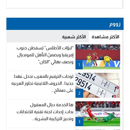
زووم
الأكثر مشاهدة
الأكثر شعبية
“لبؤات الأطلس” يُسقطن جنوب
إفريقيا ويضمنّ التأهل للمونديال
ونصف نهائي “الكان”
1
لوحات الترقيم بالمغرب تدخل عهدا
جديدا.. الحروف اللاتينية تجاور العربية
على صفائح...
2
ها الخدمة ديال المعقول
بدات..إحداث لجنة تقنية للانتدابات
وتدبير التركيبة البشرية...
3