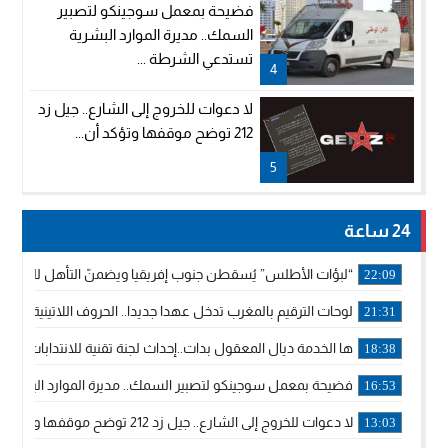
فضيحة بمعمل سوجينكو لتصبير
السمك.. مديرة الموارد البشرية
تستدعي الشرطة ...
4
لا دعوات للخروج إلى الشارع.. جيل زد
212 توضح موقفها وتؤكد أن...
5
24 ساعة
“لبؤات الأطلس” يُسقطن جنوب إفريقيا ويضمنّ التأهل للموندي
22:09
لوحات الترقيم بالمغرب تدخل عهدا جديدا.. الحروف اللاتينية تجاور
21:31
ها الخدمة ديال المعقول بدات..إحداث لجنة تقنية للانتدابات وتدب
18:38
فضيحة بمعمل سوجينكو لتصبير السمك.. مديرة الموارد البشرية
16:53
لا دعوات للخروج إلى الشارع.. جيل زد 212 توضح موقفها وتؤكد أن المنشورات المنسوبة إليها لا تمثل موقفها الرسمي.
13:03