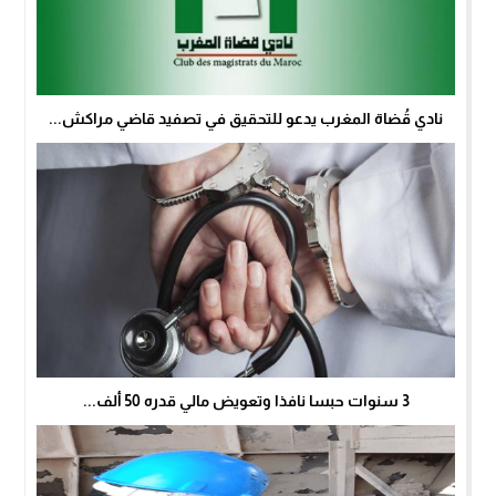
نادي قُضاة المغرب يدعو للتحقيق في تصفيد قاضي مراكش...
3 سنوات حبسا نافذا وتعويض مالي قدره 50 ألف...