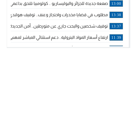
صفعة جديدة للجزائر والبوليساريو .. كولومبيا تلتحق بداعمي مغربي
13:00
مطلوب في قضايا مخدرات واحتجاز وعنف.. توقيف هولندي بوجدة 
13:38
توقيف شخصين والبحث جاري عن متورطين.. أمن الجديدة يفك 
13:37
ارتفاع أسعار المواد البترولية.. دعم استثنائي المباشر لمهنيي ا
11:39
خولة بيات إبنة مدينة أسفي، تمثل المغرب في برنامج مدرب ركوب 
14:14
ترامب يجدد تأكيد الاعتراف الأمريكي بمغربية الصحراء في برقية إلى
12:20
الملك محمد السادس يترأس حفل تجديد البيعة والولاء في قصر
18:14
ولي العهد الأمير مولاي الحسن يتسلم برقية ولاء من القوات الم
18:13
57 جثة على سواحل سبتة المحتلة .. وآلاف المقتحمين يعودون إلى المغرب
18:09
إسبانيا والمغرب يتفقان على إعادة المهاجرين الذين دخلوا سبتة ا
16:53