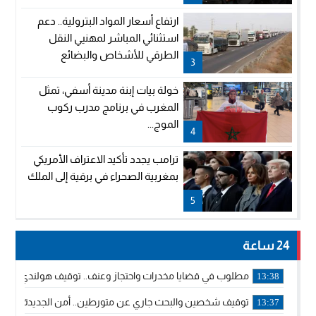
ارتفاع أسعار المواد البترولية.. دعم
استثنائي المباشر لمهنيي النقل
الطرقي للأشخاص والبضائع
3
خولة بيات إبنة مدينة أسفي، تمثل
المغرب في برنامج مدرب ركوب
الموج...
4
ترامب يجدد تأكيد الاعتراف الأمريكي
بمغربية الصحراء في برقية إلى الملك
5
24 ساعة
مطلوب في قضايا مخدرات واحتجاز وعنف.. توقيف هولندي بوجدة 
13:38
توقيف شخصين والبحث جاري عن متورطين.. أمن الجديدة يفك 
13:37