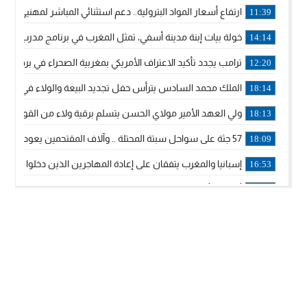
ارتفاع أسعار المواد البترولية.. دعم استثنائي المباشر لمهنيي ا
11:39
خولة بيات إبنة مدينة أسفي، تمثل المغرب في برنامج مدرب ركوب 
14:14
ترامب يجدد تأكيد الاعتراف الأمريكي بمغربية الصحراء في برقية إلى
12:20
الملك محمد السادس يترأس حفل تجديد البيعة والولاء في قصر
18:14
ولي العهد الأمير مولاي الحسن يتسلم برقية ولاء من القوات الم
18:13
57 جثة على سواحل سبتة المحتلة .. وآلاف المقتحمين يعودون إلى المغرب
18:09
إسبانيا والمغرب يتفقان على إعادة المهاجرين الذين دخلوا سبتة ا
16:53
أكد على أن المشاريع الكبرى للدولة تتجاوز الزمن الحكومي.. “
16:51
جلالة الملك: نعيش مرحلة يجب أن تسود فيها الثقة.. والاستقرار 
21:48
آسفي: إعطاء انطلاقة وتدشين مشاريع ذات طابع تنموي
14:36
نشرة إنذارية.. موجة حرارة مرتقبة تصل إلى 47 درجة
18:15
تعليقا على طريق دونالد ترامب السريع.. الرئيس الأمريكي يشكر
18:13