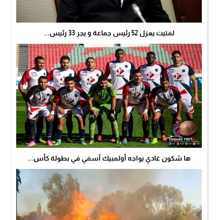
لفتيت يعزل 52 رئيس جماعة و يجر 33 رئيس...
ها شكون غادي يواجه أولمبيك آسفي في بطولة كأس...