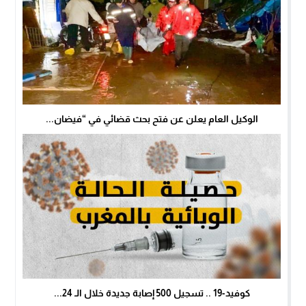
الوكيل العام يعلن عن فتح بحث قضائي في “فيضان...
كوفيد-19 .. تسجيل 500 إصابة جديدة خلال الـ 24...