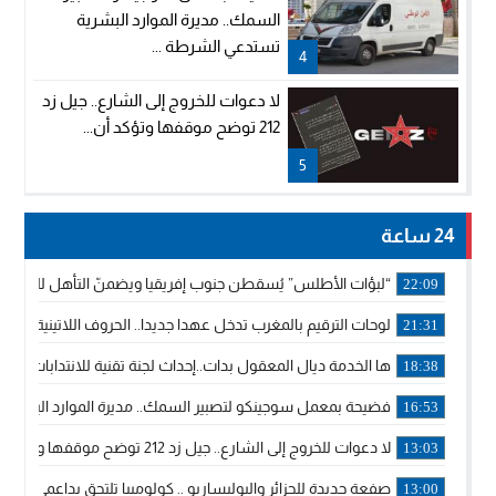
السمك.. مديرة الموارد البشرية
تستدعي الشرطة ...
4
لا دعوات للخروج إلى الشارع.. جيل زد
212 توضح موقفها وتؤكد أن...
5
24 ساعة
“لبؤات الأطلس” يُسقطن جنوب إفريقيا ويضمنّ التأهل للموندي
22:09
لوحات الترقيم بالمغرب تدخل عهدا جديدا.. الحروف اللاتينية تجاور
21:31
ها الخدمة ديال المعقول بدات..إحداث لجنة تقنية للانتدابات وتدب
18:38
فضيحة بمعمل سوجينكو لتصبير السمك.. مديرة الموارد البشرية
16:53
لا دعوات للخروج إلى الشارع.. جيل زد 212 توضح موقفها وتؤكد أن المنشورات المنسوبة إليها لا تمثل موقفها الرسمي.
13:03
صفعة جديدة للجزائر والبوليساريو .. كولومبيا تلتحق بداعمي مغربي
13:00