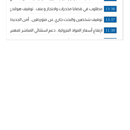
مطلوب في قضايا مخدرات واحتجاز وعنف.. توقيف هولندي بوجدة 
13:38
توقيف شخصين والبحث جاري عن متورطين.. أمن الجديدة يفك 
13:37
ارتفاع أسعار المواد البترولية.. دعم استثنائي المباشر لمهنيي ا
11:39
خولة بيات إبنة مدينة أسفي، تمثل المغرب في برنامج مدرب ركوب 
14:14
ترامب يجدد تأكيد الاعتراف الأمريكي بمغربية الصحراء في برقية إلى
12:20
الملك محمد السادس يترأس حفل تجديد البيعة والولاء في قصر
18:14
ولي العهد الأمير مولاي الحسن يتسلم برقية ولاء من القوات الم
18:13
57 جثة على سواحل سبتة المحتلة .. وآلاف المقتحمين يعودون إلى المغرب
18:09
إسبانيا والمغرب يتفقان على إعادة المهاجرين الذين دخلوا سبتة ا
16:53