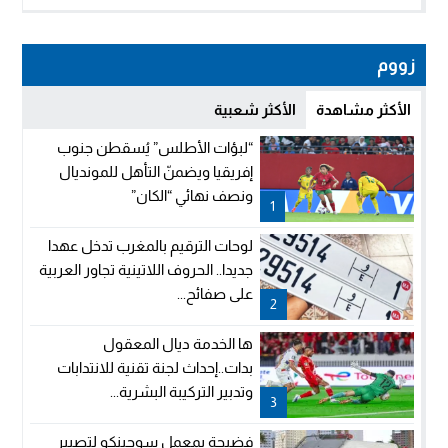
زووم
الأكثر مشاهدة
الأكثر شعبية
“لبؤات الأطلس” يُسقطن جنوب
إفريقيا ويضمنّ التأهل للمونديال
ونصف نهائي “الكان”
1
لوحات الترقيم بالمغرب تدخل عهدا
جديدا.. الحروف اللاتينية تجاور العربية
على صفائح...
2
ها الخدمة ديال المعقول
بدات..إحداث لجنة تقنية للانتدابات
وتدبير التركيبة البشرية...
3
فضيحة بمعمل سوجينكو لتصبير