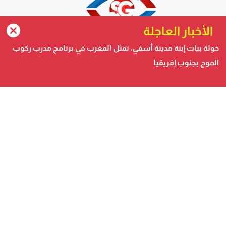
الأخبار العاجلة
خولة بيات إبنة مدينة أسفي، تمثل المغرب في برنامج مدرب ركوب
الموج بجنوب إفريقيا
صحيفة الكترونية متجددة على مدار الساعة تصدر عن شركة
safigoud media
أسفي كود | safigoud.com
© 2026 جميع الحقوق محفوظة.
safigoud.com