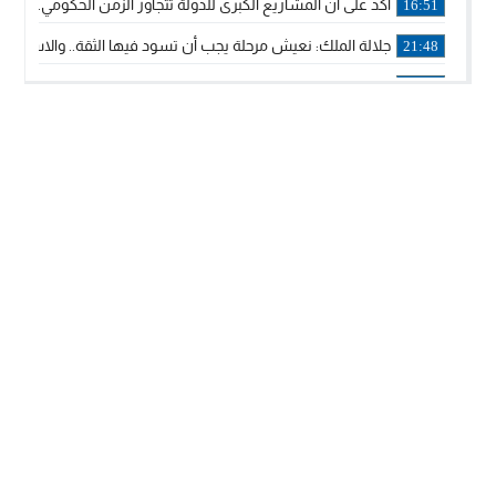
أكد على أن المشاريع الكبرى للدولة تتجاوز الزمن الحكومي.. “
16:51
جلالة الملك: نعيش مرحلة يجب أن تسود فيها الثقة.. والاستقرار 
21:48
آسفي: إعطاء انطلاقة وتدشين مشاريع ذات طابع تنموي
14:36
نشرة إنذارية.. موجة حرارة مرتقبة تصل إلى 47 درجة
18:15
تعليقا على طريق دونالد ترامب السريع.. الرئيس الأمريكي يشكر
18:13
القضاء ينتصر لحق العلاج..”لايمكن مطالبة مواطن بأداء مصاريف
11:53
لائحة مرشحي حزب الأصالة والمعاصرة بالدوائر المحلية المعلن 
20:13
فوزي لقجع وينجا الخطاط ينضمان رسميا للمكتب السياسي لـ”ال
10:02