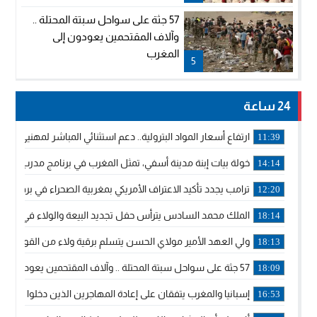
57 جثة على سواحل سبتة المحتلة ..
وآلاف المقتحمين يعودون إلى
المغرب
5
24 ساعة
ارتفاع أسعار المواد البترولية.. دعم استثنائي المباشر لمهنيي ا
11:39
خولة بيات إبنة مدينة أسفي، تمثل المغرب في برنامج مدرب ركوب 
14:14
ترامب يجدد تأكيد الاعتراف الأمريكي بمغربية الصحراء في برقية إلى
12:20
الملك محمد السادس يترأس حفل تجديد البيعة والولاء في قصر
18:14
ولي العهد الأمير مولاي الحسن يتسلم برقية ولاء من القوات الم
18:13
57 جثة على سواحل سبتة المحتلة .. وآلاف المقتحمين يعودون إلى المغرب
18:09
إسبانيا والمغرب يتفقان على إعادة المهاجرين الذين دخلوا سبتة ا
16:53