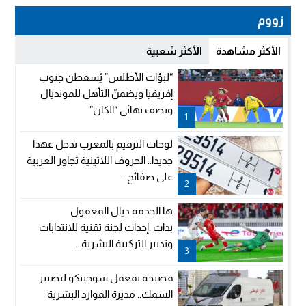
زووم
الأكثر مشاهدة
الأكثر شعبية
“لبؤات الأطلس” يُسقطن جنوب
إفريقيا ويضمنّ التأهل للمونديال
ونصف نهائي “الكان”
1
لوحات الترقيم بالمغرب تدخل عهدا
جديدا.. الحروف اللاتينية تجاور العربية
على صفائح...
2
ها الخدمة ديال المعقول
بدات..إحداث لجنة تقنية للانتدابات
وتدبير التركيبة البشرية...
3
فضيحة بمعمل سوجينكو لتصبير
السمك.. مديرة الموارد البشرية