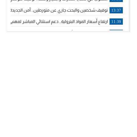
توقيف شخصين والبحث جاري عن متورطين.. أمن الجديدة يفك 
13:37
ارتفاع أسعار المواد البترولية.. دعم استثنائي المباشر لمهنيي ا
11:39
خولة بيات إبنة مدينة أسفي، تمثل المغرب في برنامج مدرب ركوب 
14:14
ترامب يجدد تأكيد الاعتراف الأمريكي بمغربية الصحراء في برقية إلى
12:20
الملك محمد السادس يترأس حفل تجديد البيعة والولاء في قصر
18:14
ولي العهد الأمير مولاي الحسن يتسلم برقية ولاء من القوات الم
18:13
57 جثة على سواحل سبتة المحتلة .. وآلاف المقتحمين يعودون إلى المغرب
18:09
إسبانيا والمغرب يتفقان على إعادة المهاجرين الذين دخلوا سبتة ا
16:53