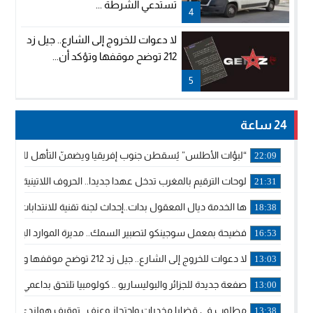
تستدعي الشرطة ...
4
لا دعوات للخروج إلى الشارع.. جيل زد
212 توضح موقفها وتؤكد أن...
5
24 ساعة
“لبؤات الأطلس” يُسقطن جنوب إفريقيا ويضمنّ التأهل للموندي
22:09
لوحات الترقيم بالمغرب تدخل عهدا جديدا.. الحروف اللاتينية تجاور
21:31
ها الخدمة ديال المعقول بدات..إحداث لجنة تقنية للانتدابات وتدب
18:38
فضيحة بمعمل سوجينكو لتصبير السمك.. مديرة الموارد البشرية
16:53
لا دعوات للخروج إلى الشارع.. جيل زد 212 توضح موقفها وتؤكد أن المنشورات المنسوبة إليها لا تمثل موقفها الرسمي.
13:03
صفعة جديدة للجزائر والبوليساريو .. كولومبيا تلتحق بداعمي مغربي
13:00
مطلوب في قضايا مخدرات واحتجاز وعنف.. توقيف هولندي بوجدة 
13:38