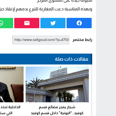
سيولة جيدة على مستوى المركز.
وبهذه المناسبة دعت المغاربة للتبرع بدمهم لإنقاذ حي
رابط مختصر
مقالات ذات صلة
شجار يفجر فضائع قسم
الداخلية تحدد
كوفيد..“البونية” داخل قسم كوفيد
التي ستس