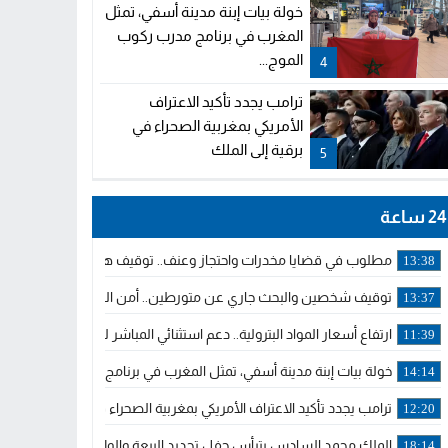
خولة بيات إبنة مدينة أسفي، تمثل
المغرب في برنامج مدرب ركوب
الموج...
4
ترامب يجدد تأكيد الاعتراف
الأمريكي بمغربية الصحراء في
برقية إلى الملك
5
24 ساعة
مطلوب في قضايا مخدرات واحتجاز وعنف.. توقيف هولندي بوجدة ملاحق 
13:38
توقيف شخصين والبحث جاري عن متورطين.. أمن الجديدة يفك خيوط س
13:37
ارتفاع أسعار المواد البترولية.. دعم استثنائي المباشر لمهنيي النقل ال
11:39
خولة بيات إبنة مدينة أسفي، تمثل المغرب في برنامج مدرب ركوب الموج 
14:14
ترامب يجدد تأكيد الاعتراف الأمريكي بمغربية الصحراء في برقية إلى الملك
12:20
الملك محمد السادس يترأس حفل تجديد البيعة والولاء في قصر تطوان
18:14