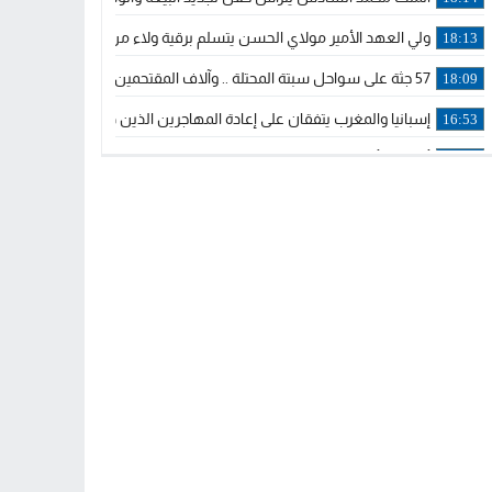
ولي العهد الأمير مولاي الحسن يتسلم برقية ولاء من القوات المسلحة ا
18:13
57 جثة على سواحل سبتة المحتلة .. وآلاف المقتحمين يعودون إلى المغرب
18:09
إسبانيا والمغرب يتفقان على إعادة المهاجرين الذين دخلوا سبتة المحتلة
16:53
أكد على أن المشاريع الكبرى للدولة تتجاوز الزمن الحكومي.. “الحركة 
16:51
جلالة الملك: نعيش مرحلة يجب أن تسود فيها الثقة.. والاستقرار السياسي
21:48
آسفي: إعطاء انطلاقة وتدشين مشاريع ذات طابع تنموي
14:36
نشرة إنذارية.. موجة حرارة مرتقبة تصل إلى 47 درجة
18:15
تعليقا على طريق دونالد ترامب السريع.. الرئيس الأمريكي يشكر جلالة
18:13
القضاء ينتصر لحق العلاج..”لايمكن مطالبة مواطن بأداء مصاريف العلاج
11:53