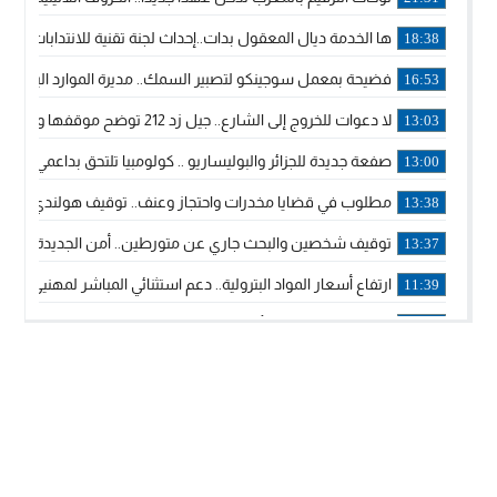
ها الخدمة ديال المعقول بدات..إحداث لجنة تقنية للانتدابات وتدب
18:38
فضيحة بمعمل سوجينكو لتصبير السمك.. مديرة الموارد البشرية
16:53
لا دعوات للخروج إلى الشارع.. جيل زد 212 توضح موقفها وتؤكد أن المنشورات المنسوبة إليها لا تمثل موقفها الرسمي.
13:03
صفعة جديدة للجزائر والبوليساريو .. كولومبيا تلتحق بداعمي مغربي
13:00
مطلوب في قضايا مخدرات واحتجاز وعنف.. توقيف هولندي بوجدة 
13:38
توقيف شخصين والبحث جاري عن متورطين.. أمن الجديدة يفك 
13:37
ارتفاع أسعار المواد البترولية.. دعم استثنائي المباشر لمهنيي ا
11:39
خولة بيات إبنة مدينة أسفي، تمثل المغرب في برنامج مدرب ركوب 
14:14
ترامب يجدد تأكيد الاعتراف الأمريكي بمغربية الصحراء في برقية إلى
12:20
الملك محمد السادس يترأس حفل تجديد البيعة والولاء في قصر
18:14
ولي العهد الأمير مولاي الحسن يتسلم برقية ولاء من القوات الم
18:13
57 جثة على سواحل سبتة المحتلة .. وآلاف المقتحمين يعودون إلى المغرب
18:09