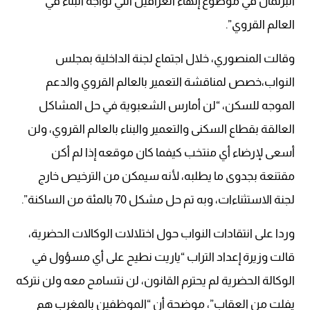
البرلمان في موضوع إنهاء العراقيل التي تواجه البناء في
العالم القروي”.
وقالت المنصوري، خلال اجتماع لجنة الداخلية بمجلس
النواب،خصص لمناقشة التعمير بالعالم القروي والدعم
الموجه للسكن، “لن أمارس الشعبوية في حل المشاكل
العالقة بقطاع السكنى والتعمير والبناء بالعالم القروي، ولن
أسعى لإرضاء أي منتخب كيفما كان موقعه إذا لم أكن
مقتنعة بجدوى ما يطلبه، لأنه سيمكن من الترخيص خارج
لجنة الاستثناءات، وبه تم حل مشكل 70 بالمئة من الساكنة”.
وردا على انتقادات النواب حول اختلالات الوكالات الحضرية،
قالت وزيرة إعداد التراب “ياريت نطيح على أي مسؤول في
الوكالة الحضرية لم يحترم القانون، لن نتسامح معه ولن نتركه
يفلت من العقاب”، موضحة أن “الموظفين بالمغرب هم