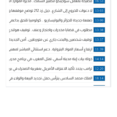
فضيحة بمعمل سوجينكو لتصبير السمك.. مديرة الموارد البشرية
16:53
لا دعوات للخروج إلى الشارع.. جيل زد 212 توضح موقفها وتؤكد أن المنشورات المنسوبة إليها لا تمثل موقفها الرسمي.
13:03
صفعة جديدة للجزائر والبوليساريو .. كولومبيا تلتحق بداعمي مغربي
13:00
مطلوب في قضايا مخدرات واحتجاز وعنف.. توقيف هولندي بوجدة 
13:38
توقيف شخصين والبحث جاري عن متورطين.. أمن الجديدة يفك 
13:37
ارتفاع أسعار المواد البترولية.. دعم استثنائي المباشر لمهنيي ا
11:39
خولة بيات إبنة مدينة أسفي، تمثل المغرب في برنامج مدرب ركوب 
14:14
ترامب يجدد تأكيد الاعتراف الأمريكي بمغربية الصحراء في برقية إلى
12:20
الملك محمد السادس يترأس حفل تجديد البيعة والولاء في قصر
18:14
ولي العهد الأمير مولاي الحسن يتسلم برقية ولاء من القوات الم
18:13
57 جثة على سواحل سبتة المحتلة .. وآلاف المقتحمين يعودون إلى المغرب
18:09
إسبانيا والمغرب يتفقان على إعادة المهاجرين الذين دخلوا سبتة ا
16:53
أكد على أن المشاريع الكبرى للدولة تتجاوز الزمن الحكومي.. “
16:51