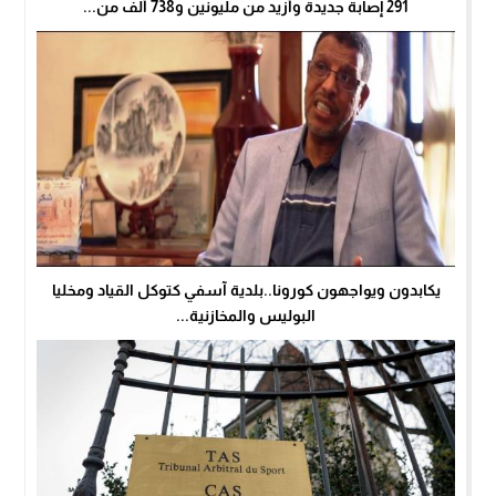
291 إصابة جديدة وأزيد من مليونين و738 ألف من...
يكابدون ويواجهون كورونا..بلدية آسفي كتوكل القياد ومخليا
البوليس والمخازنية...