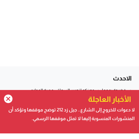
الاحدث
فضيحة بمعمل سوجينكو لتصبير السمك.. مديرة الموارد
البشرية تستدعي الشرطة ...
الأخبار العاجلة
لا دعوات للخروج إلى الشارع.. جيل زد 212 توضح موقفها وتؤكد
لا دعوات للخروج إلى الشارع.. جيل زد 212 توضح موقفها وتؤكد أن
أن...
المنشورات المنسوبة إليها لا تمثل موقفها الرسمي.
صفعة جديدة للجزائر والبوليساريو .. كولومبيا تلتحق بداعمي
مغربية الصحراء