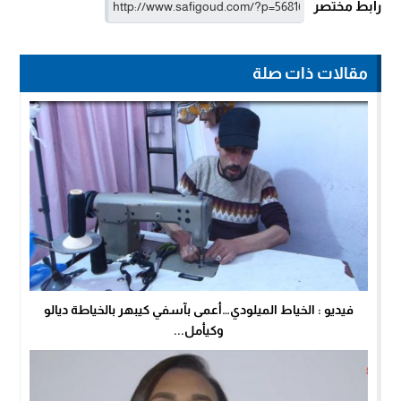
رابط مختصر
مقالات ذات صلة
فيديو : الخياط الميلودي…أعمى بآسفي كيبهر بالخياطة ديالو
وكيأمل...