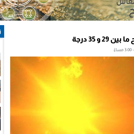
ز
و 35 درجة