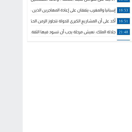
إسبانيا والمغرب يتفقان على إعادة المهاجرين الذين دخلوا سبتة المحتلة
16:53
أكد على أن المشاريع الكبرى للدولة تتجاوز الزمن الحكومي.. “الحركة 
16:51
جلالة الملك: نعيش مرحلة يجب أن تسود فيها الثقة.. والاستقرار السياسي
21:48
آسفي: إعطاء انطلاقة وتدشين مشاريع ذات طابع تنموي
14:36
نشرة إنذارية.. موجة حرارة مرتقبة تصل إلى 47 درجة
18:15
تعليقا على طريق دونالد ترامب السريع.. الرئيس الأمريكي يشكر جلالة
18:13
القضاء ينتصر لحق العلاج..”لايمكن مطالبة مواطن بأداء مصاريف العلاج
11:53
لائحة مرشحي حزب الأصالة والمعاصرة بالدوائر المحلية المعلن عنها خ
20:13
فوزي لقجع وينجا الخطاط ينضمان رسميا للمكتب السياسي لـ”البام” و
10:02