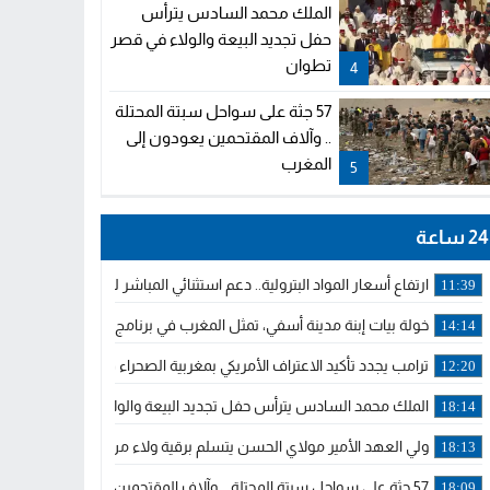
الملك محمد السادس يترأس
حفل تجديد البيعة والولاء في قصر
تطوان
4
57 جثة على سواحل سبتة المحتلة
.. وآلاف المقتحمين يعودون إلى
المغرب
5
24 ساعة
ارتفاع أسعار المواد البترولية.. دعم استثنائي المباشر لمهنيي النقل ال
11:39
خولة بيات إبنة مدينة أسفي، تمثل المغرب في برنامج مدرب ركوب الموج 
14:14
ترامب يجدد تأكيد الاعتراف الأمريكي بمغربية الصحراء في برقية إلى الملك
12:20
الملك محمد السادس يترأس حفل تجديد البيعة والولاء في قصر تطوان
18:14
ولي العهد الأمير مولاي الحسن يتسلم برقية ولاء من القوات المسلحة ا
18:13
57 جثة على سواحل سبتة المحتلة .. وآلاف المقتحمين يعودون إلى المغرب
18:09