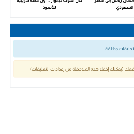
نتقال زياش إلى النصر
كان الكوت ديفوار .. أول حصة تدريبية
السعودي
للأسود
التعليقات مغلقة
عك (يمكنك إخفاء هذه الملاحظة من إعدادات التعليقات)