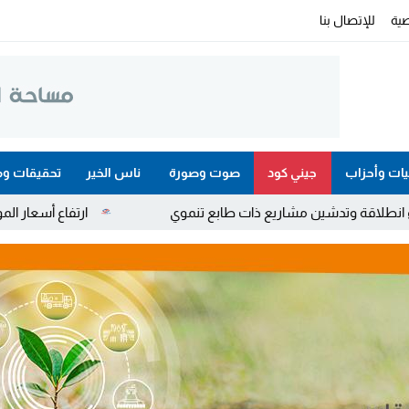
ية
للإتصال بنا
ات وأحزاب
جيني كود
صوت وصورة
ناس الخير
تحقيقات وم
اريع ذات طابع تنموي
ارتفاع أسعار المواد البترولية.. دعم 