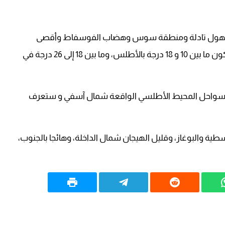
 الحرارة الدنيا، ما بين 29 و 35 درجة بسهول تادلة ومنطقة سوس وهضاب الفوسفاط وأقصى
الجنوب الشرقي و شمال شرق الأقاليم الجنوبية، وستكون ما بين 10 و 18 درجة بالأطلس، وما بين 18 إلى 26 درجة في
ض بسواحل المحيط الأطلسي الواقعة شمال آسفي و ستعرف
طية والبوغاز، وقليل الهيجان شمال الداخلة، وهائجا بالجنوب،