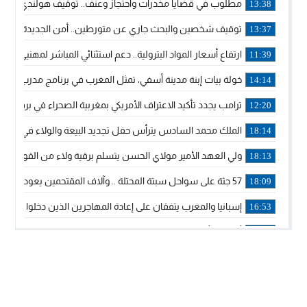
مطلوب في قضايا مخدرات واحتجاز وعنف.. توقيف هولندي بوجدة 
13:38
توقيف شخصين والبحث جاري عن متورطين.. أمن الجديدة يفك 
13:37
ارتفاع أسعار المواد البترولية.. دعم استثنائي المباشر لمهنيي ا
11:39
خولة بيات إبنة مدينة أسفي، تمثل المغرب في برنامج مدرب ركوب 
14:14
ترامب يجدد تأكيد الاعتراف الأمريكي بمغربية الصحراء في برقية إلى
12:20
الملك محمد السادس يترأس حفل تجديد البيعة والولاء في قصر
18:14
ولي العهد الأمير مولاي الحسن يتسلم برقية ولاء من القوات الم
18:13
57 جثة على سواحل سبتة المحتلة .. وآلاف المقتحمين يعودون إلى المغرب
18:09
إسبانيا والمغرب يتفقان على إعادة المهاجرين الذين دخلوا سبتة ا
16:53
أكد على أن المشاريع الكبرى للدولة تتجاوز الزمن الحكومي.. “
16:51
جلالة الملك: نعيش مرحلة يجب أن تسود فيها الثقة.. والاستقرار 
21:48
آسفي: إعطاء انطلاقة وتدشين مشاريع ذات طابع تنموي
14:36