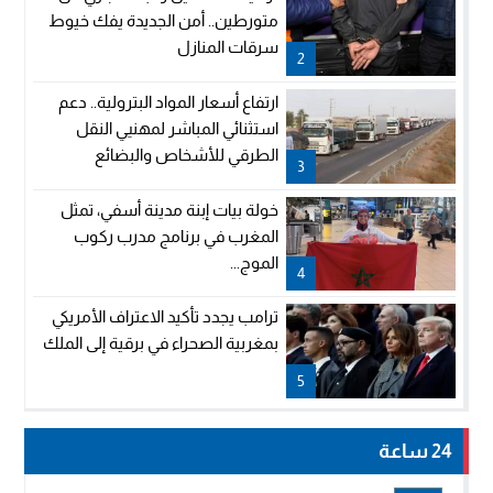
متورطين.. أمن الجديدة يفك خيوط
سرقات المنازل
2
ارتفاع أسعار المواد البترولية.. دعم
استثنائي المباشر لمهنيي النقل
الطرقي للأشخاص والبضائع
3
خولة بيات إبنة مدينة أسفي، تمثل
المغرب في برنامج مدرب ركوب
الموج...
4
ترامب يجدد تأكيد الاعتراف الأمريكي
بمغربية الصحراء في برقية إلى الملك
5
24 ساعة