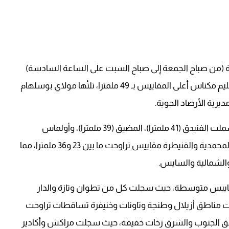
ملكة خلال الـ24 ساعة الماضية (من صباح الجمعة إلى صباح السبت على الساعة السادسة)
تساقطات مطرية هامة. وسجلت منطقة ويسلان بإقليم مكناس أعلى المقاييس بـ 49 ملمترا، تلتْها مولاي بوسلهام
كما عرفت المناطق الشمالية والوسطى زخات قوية شملت الفنيدق (41 ملمترا)، المضيق (39 ملمترا)، وأولماس
ومكناس (37 ملمترا)، بينما سجلت مدن سلا والرباط والمحمدية والقنيطرة مقاييس تراوحت ما بين 23 و36 ملمترا، مما
لشمالية والسايس.
بمقاييس متوسطة، حيث سجلت كل من تطوان وتازة والدار
ش (21 ملمترا)، في حين عرفت مناطق أزيلال وطنجة وتاونات وخنيفرة تساقطات تراوحت
دت مناطق الجنوب والشرق زخات خفيفة، حيث سجلت مراكش وأكادير