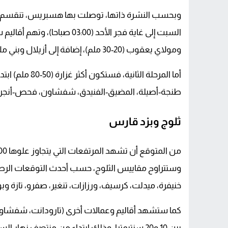
وبحسب النشرة ذاتها، توصلت بها هسبريس، تنقسم هذه
السبت إلى غاية فجر الأحد (:00
ومولاي يعقوب (20-30 ملم)، إضافة إلى أزيلال وبني ملال (30-40 ملم).
طنجة-أصيلة، المضيق-الفنيدق، شفشاون، فحص-أنجرة،
ثلوج وبرْد قارس
خنيفرة، ميدلت، كرسيف، ورزازات، تنغير، صفرو، تازة وبو
كما ستشهد أقاليم وعمالات أخرى (تارودانت، شفشاو
بين 10 و20 سنتيمترا، وذلك ابتداء من منتصف ن