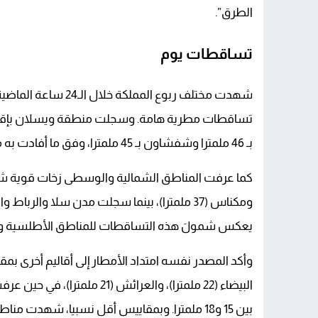
الطرق”.
تساقطات يوم
شهدت مختلف ربوع الم
بـ 46 ملمترا وشفشاون بـ 45 ملمترا، وفق ما أفادت به مديرية الأرصاد الجوية.
يعكس شمولَ هذه التساقطات للمناطق الأطلسية وا
وأكد المصدر نفسه امتداد الأمطار إلى أقاليم أخرى 
البيضاء (22 ملمترا)، والعرائ
بين 15 و18 ملمترا. وبمقاييس أقل نسبيا، شه