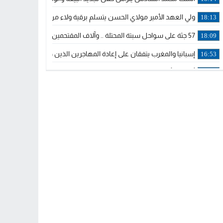
ولي العهد الأمير مولاي الحسن يتسلم برقية ولاء من القوات المسلحة ا
18:13
57 جثة على سواحل سبتة المحتلة .. وآلاف المقتحمين يعودون إلى المغرب
18:09
إسبانيا والمغرب يتفقان على إعادة المهاجرين الذين دخلوا سبتة المحتلة
16:53
أكد على أن المشاريع الكبرى للدولة تتجاوز الزمن الحكومي.. “الحركة 
16:51
جلالة الملك: نعيش مرحلة يجب أن تسود فيها الثقة.. والاستقرار السياسي
21:48
آسفي: إعطاء انطلاقة وتدشين مشاريع ذات طابع تنموي
14:36
نشرة إنذارية.. موجة حرارة مرتقبة تصل إلى 47 درجة
18:15
تعليقا على طريق دونالد ترامب السريع.. الرئيس الأمريكي يشكر جلالة
18:13
القضاء ينتصر لحق العلاج..”لايمكن مطالبة مواطن بأداء مصاريف العلاج
11:53