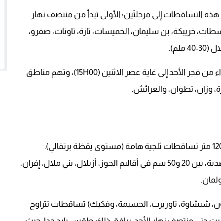
 التساقطات إلى مرحلتَين؛ الأولى تبدأ من منتصف نهار
03 صباحا)، وتهم أقاليم سطات، خريبكة، بن سليمان، الخميسات، تازة، تاونات، صفرو،
أما المرحلة الثانية، فستكون أكثر غزارة (50-80 ملم) ابتداء من فجر الأحد إلى غاية عصر الاثنين (15H00)، وتهم مناطق
 وزان، تطوان، والعرائش.
من المتوقع أن تشهد المرتفعات التي يتجاوز علوها 1200 متر تساقطات ثلجية هامة (مستوى يقظة برتقالي).
وستتراوح مقاييس الثلوج، حسب أحدث التوقعات الرصدية، بين 20 و50 سم في أقاليم الحوز، أزيلال، بني ملال، إفران،
لمان.
ن، شيشاوة، تاوريرت، الحسيمة، وفكيك) تساقطات تتراوح
هار السبت حتى منتصف نهار الأحد. يرافق ذلك طقس بارد جدا، حيث