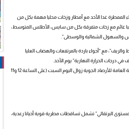
واء الممطرة غدا الأحد مع أمطار وزخات محليا مهمة بكل من
ا غائم مع زخات متفرقة بكل من سايس، الأطلس المتوسط،
اس والسهول الشمالية والوسطى”.
لريف”، مع “أجواء باردة بالمرتفعات والهضاب العليا
ي درجات الحرارة النهارية” يوم الأحد.
في الأثناء، حيّنت نشرة إنذارية جديدة صادرة عن المديرية العامة للأرصاد الجوية زوال اليوم السبت (على الساعة 12 و11
لمستوى البرتقالي” تشمل تساقطات مطرية قوية أحيانا رعدية،