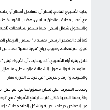
بداية الأسبوع القادم، يُنتظر أن تتهاطل أمطار أو ز
مع أمطار محلية بـمناطق سايس، هضاب الفوسفاط و
والسهول شمال آسفي؛ فيما تستمر تساقطات ثلجية
كما أفاد المصدر الرسمي نفسه بـ “استمرار الارتفاع ا
فوق المرتفعات، وهبوب رياح “قوية نسبيا” بعدد من ا
خلال بقية أيام الأسبوع، أكد يوعابد، ، أن الأجواء تبق
المتوسطية والسهول الشمالية والوسطى، منبها إلى “ري
والجنوب، و”ارتفاع تدريجي” في درجات الحرارة نهارا.
وجددت المديرية، على لسان مسؤولها في التواصل، نص
والأرصفة البحرية خلال فترات ارتفاع الأمواج”، مع “توخي 
من انخفاض درجات الحرارة وتشكل الجليد محليا”، داعية