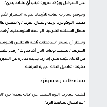
على السواحل ويؤكد ضرورة تجنب أيّ نشاط بحري”.
وتتوقع المديرية العامة للأرصاد الجوية “استمرار الأج
طنجة، اللوكوس، الريف وشمال الغرب”، و”طقس غالب
شمال المنطقة الشرقية، الواجهة المتوسطية، أولم
وينتظر أن تستمر “تساقطات ثلجية بالأطلس المتوسط وا
الشرقية”، بحسب يوعابد، الذي أكد حدوث “ارتفاع طفيف ف
دقيقة) تفاصيل الحالة الجوية المرتقبة.
تساقطات رعدية وبَرَد
أعلنت المديرية، اليوم السبت، عن “حالة يقظة” من “ا
“مع احتمال تساقط البَرَد”.