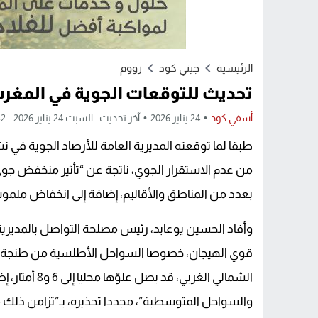
الرئيسية
جيني كود
زووم
تحديث للتوقعات الجوية في المغرب .
أسفي كود
24 يناير 2026
آخر تحديث : السبت 24 يناير 2026 - 1:32 مساءً
طبقا لما توقعته المديرية العامة للأرصاد الجوية في ن
من عدم الاستقرار الجوي، ناتجة عن “تأثير منخفض جو
بعدد من المناطق والأقاليم، إضافة إلى انخفاض ملموس ف
وأفاد الحسين يوعابد، رئيس مصلحة التواصل بالمديرية ا
قوي الهيجان، خصوصا السواحل الأطلسية من طنجة إلى 
والسواحل المتوسطية”، مجددا تحذيره، بـ”تزامن ذلك م