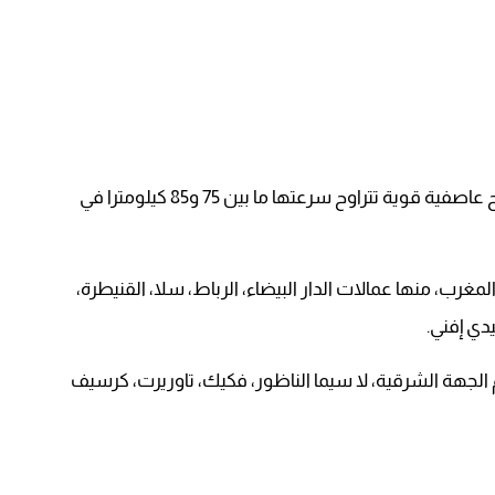
إلى جانب الأمطار والثلوج، حذرت النشرة من هبوب رياح عاصفية قوية تتراوح سرعتها ما بين 75 و85 كيلومترا في
ب، منها عمالات الدار البيضاء، الرباط، سلا، القنيطرة،
ي إفني.
يم الجهة الشرقية، لا سيما الناظور، فكيك، تاوريرت، كرسيف