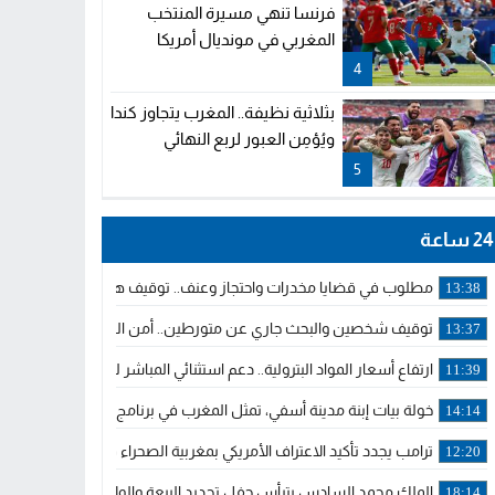
فرنسا تنهي مسيرة المنتخب
المغربي في مونديال أمريكا
4
بثلاثية نظيفة.. المغرب يتجاوز كندا
ويُؤمِن العبور لربع النهائي
5
24 ساعة
مطلوب في قضايا مخدرات واحتجاز وعنف.. توقيف هولندي بوجدة ملاحق 
13:38
توقيف شخصين والبحث جاري عن متورطين.. أمن الجديدة يفك خيوط س
13:37
ارتفاع أسعار المواد البترولية.. دعم استثنائي المباشر لمهنيي النقل ال
11:39
خولة بيات إبنة مدينة أسفي، تمثل المغرب في برنامج مدرب ركوب الموج 
14:14
ترامب يجدد تأكيد الاعتراف الأمريكي بمغربية الصحراء في برقية إلى الملك
12:20
الملك محمد السادس يترأس حفل تجديد البيعة والولاء في قصر تطوان
18:14