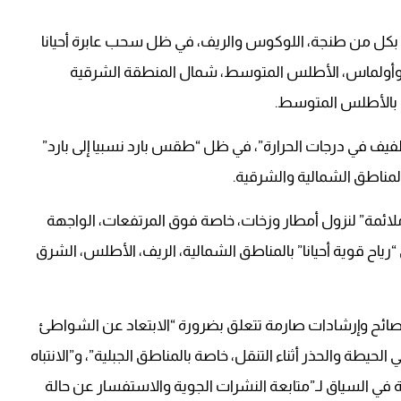
خات بكل من طنجة، اللوكوس والريف، في ظل سحب عابرة أحيانا
أولماس، الأطلس المتوسط، شمال المنطقة الشرقية
 بالأطلس المتوسط.
لطفيف في درجات الحرارة”، في ظل “طقس بارد نسبيا إلى بارد”
لمناطق الشمالية والشرقية.
ى “ملائمة” لنزول أمطار وزخات، خاصة فوق المرتفعات، الواجهة
اح قوية أحيانا” بالمناطق الشمالية، الريف، الأطلس، الشرق
ائح وإرشادات صارمة تتعلق بضرورة “الابتعاد عن الشواطئ
الحيطة والحذر أثناء التنقل، خاصة بالمناطق الجبلية”، و”الانتباه
 في السياق لـ”متابعة النشرات الجوية والاستفسار عن حالة