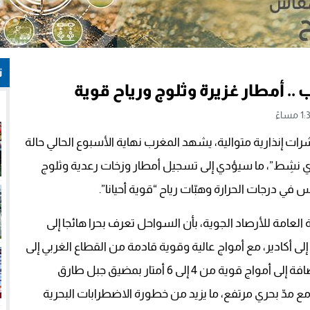
ت
. أمطار غزيرة وثلوج ورياح قوية
شرات إنذارية متوالية، يشهد المغرب نهاية الأسبوع الحالي حالة
ي نشِط”، ما سيؤدي إلى تسجيل أمطار وزخات رعدية وثلوج
ي درجات الحرارة وهبّات رياح “قوية أحيانا”.
لعامة للأرصاد الجوية، بأن السواحل تعرف بحرا هائجا إلى
أكادير، مع أمواج عالية وقوية قادمة من القطاع الغربي إلى
الشمالي الغربي، قد يصل علوّها محليا إلى 6 و8 أمتار، إضافة إلى أمواج قوية من 4 إلى 6 أمتار بمضيق جبل طارق
ع مدّ بحري مرتفع، ما يزيد من خطورة الاضطرابات البحرية