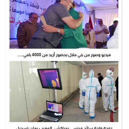
فيديو وصور من بني ملال:بحضور أزيد من 4000 بامي…...
زوجة وابنة سائح فرنسي بمراكش..المغرب يعلن تسجيل