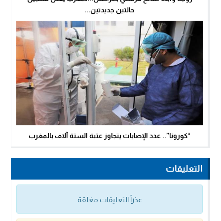
حالتين جديدتين...
“كورونا”.. عدد الإصابات يتجاوز عتبة الستة آلاف بالمغرب
التعليقات
عذراً التعليقات مغلقة