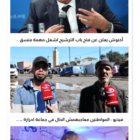
أخنوش يعلن عن فتح باب الترشيح لشغل مهمة منسق...
فيديو : المواطنين معاجبهمش الحال في جماعة احرارة …...