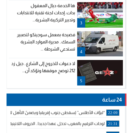
ها الخدمة ديال المعقول
بدات..إحداث لجنة تقنية للانتدابات
وتدبير التركيبة البشرية...
3
فضيحة بمعمل سوجينكو لتصبير
السمك.. مديرة الموارد البشرية
تستدعي الشرطة ...
4
لا دعوات للخروج إلى الشارع.. جيل زد
212 توضح موقفها وتؤكد أن...
5
24 ساعة
“لبؤات الأطلس” يُسقطن جنوب إفريقيا ويضمنّ التأهل للموندي
22:09
لوحات الترقيم بالمغرب تدخل عهدا جديدا.. الحروف اللاتينية تجاور
21:31