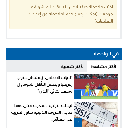
اكتب ملاحظة صغيرة عن التعليقات المنشورة على
موقعك (يمكنك إخفاء هذه الملاحظة من إعدادات
التعليقات)
في الواجهة
الأكثر مشاهدة
الأكثر شعبية
“لبؤات الأطلس” يُسقطن جنوب
إفريقيا ويضمنّ التأهل للمونديال
ونصف نهائي “الكان”
1
لوحات الترقيم بالمغرب تدخل عهدا
جديدا.. الحروف اللاتينية تجاور العربية
على صفائح...
2