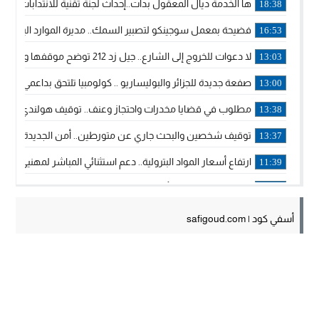
ها الخدمة ديال المعقول بدات..إحداث لجنة تقنية للانتدابات وتدب
18:38
فضيحة بمعمل سوجينكو لتصبير السمك.. مديرة الموارد البشرية
16:53
لا دعوات للخروج إلى الشارع.. جيل زد 212 توضح موقفها وتؤكد أن المنشورات المنسوبة إليها لا تمثل موقفها الرسمي.
13:03
صفعة جديدة للجزائر والبوليساريو .. كولومبيا تلتحق بداعمي مغربي
13:00
مطلوب في قضايا مخدرات واحتجاز وعنف.. توقيف هولندي بوجدة 
13:38
توقيف شخصين والبحث جاري عن متورطين.. أمن الجديدة يفك 
13:37
ارتفاع أسعار المواد البترولية.. دعم استثنائي المباشر لمهنيي ا
11:39
خولة بيات إبنة مدينة أسفي، تمثل المغرب في برنامج مدرب ركوب 
14:14
ترامب يجدد تأكيد الاعتراف الأمريكي بمغربية الصحراء في برقية إلى
12:20
أسفي كود | safigoud.com
الملك محمد السادس يترأس حفل تجديد البيعة والولاء في قصر
18:14
ولي العهد الأمير مولاي الحسن يتسلم برقية ولاء من القوات الم
18:13
57 جثة على سواحل سبتة المحتلة .. وآلاف المقتحمين يعودون إلى المغرب
18:09