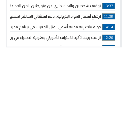
توقيف شخصين والبحث جاري عن متورطين.. أمن الجديدة يفك 
13:37
ارتفاع أسعار المواد البترولية.. دعم استثنائي المباشر لمهنيي ا
11:39
خولة بيات إبنة مدينة أسفي، تمثل المغرب في برنامج مدرب ركوب 
14:14
ترامب يجدد تأكيد الاعتراف الأمريكي بمغربية الصحراء في برقية إلى
12:20
الملك محمد السادس يترأس حفل تجديد البيعة والولاء في قصر
18:14
ولي العهد الأمير مولاي الحسن يتسلم برقية ولاء من القوات الم
18:13
57 جثة على سواحل سبتة المحتلة .. وآلاف المقتحمين يعودون إلى المغرب
18:09
إسبانيا والمغرب يتفقان على إعادة المهاجرين الذين دخلوا سبتة ا
16:53
أكد على أن المشاريع الكبرى للدولة تتجاوز الزمن الحكومي.. “
16:51
جلالة الملك: نعيش مرحلة يجب أن تسود فيها الثقة.. والاستقرار 
21:48