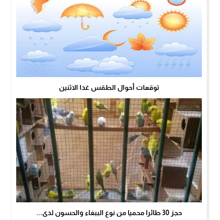
توقعات أحوال الطقس غدا الاثنين
حجز 30 طائرا محميا من نوع الببغاء والحسون لدى...