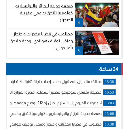
صفعة جديدة للجزائر والبوليساريو ..
كولومبيا تلتحق بداعمي مغربية
الصحراء
4
مطلوب في قضايا مخدرات واحتجاز
وعنف.. توقيف هولندي بوجدة ملاحق
بأمر دولي...
5
24 ساعة
ها الخدمة ديال المعقول بدات..إحداث لجنة تقنية للانتدابات وتدب
18:38
فضيحة بمعمل سوجينكو لتصبير السمك.. مديرة الموارد البشرية
16:53
لا دعوات للخروج إلى الشارع.. جيل زد 212 توضح موقفها وتؤكد أن المنشورات المنسوبة إليها لا تمثل موقفها الرسمي.
13:03
صفعة جديدة للجزائر والبوليساريو .. كولومبيا تلتحق بداعمي مغربي
13:00
مطلوب في قضايا مخدرات واحتجاز وعنف.. توقيف هولندي بوجدة 
13:38