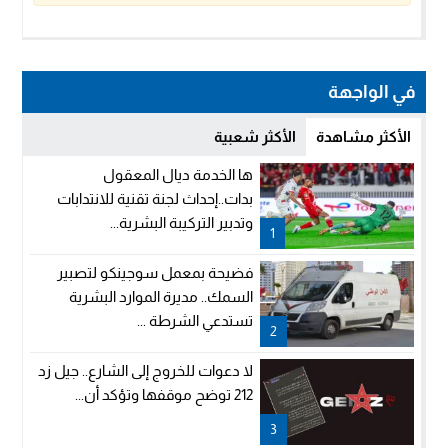
في الواجهة
الأكثر مشاهدة
الأكثر شعبية
ها الخدمة ديال المعقول
بدات..إحداث لجنة تقنية للانتدابات
وتدبير التركيبة البشرية...
1
فضيحة بمعمل سوجينكو لتصبير
السمك.. مديرة الموارد البشرية
تستدعي الشرطة ...
2
لا دعوات للخروج إلى الشارع.. جيل زد
212 توضح موقفها وتؤكد أن...
3