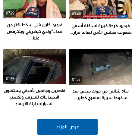
07:22
03:48
فيديو :كاين شي سخط اكثر من
فيديو: فرحة كبيرة لساكنة آسفي
هذا…”ولدي كيضربني ويتكرفص
بتصويت مجلس الأمن لصالح قرار...
عليا...
01:55
01:58
قاصرين وجانحين بآسفي يستغلون
نجاة شابين من موت محقق بعد
الاحتجاجات للتخريب وتكسير
سقوط سيارة بمنعرج خطير...
السيارات ليلة الأربعاء
عرض المزيد