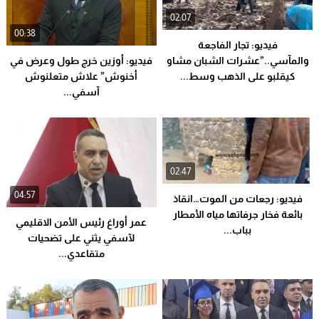
02:07
00:38
فيديو: تجار الفاجعة
والمآسي..”عشرات الشبان مشاو
فيديو: أوزين خرج طول وعرض في
كيقلبو على الذهب وسط...
أخنوش” علاش متعلنوش
آسفي...
02:47
04:57
فيديو: رجعات من الموت…انقاذ
بائعة فخار جرفاتها مياه الأمطار
عمر أوراغ رئيس الأمن الاقليمي
بباب...
لآسفي يثني على تضحيات
متقاعدي...