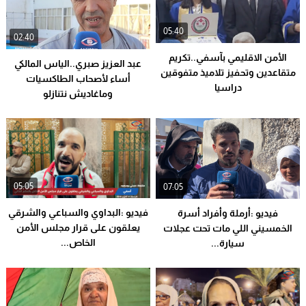
05:40
02:40
الأمن الاقليمي بآسفي..تكريم
عبد العزيز صبري..الياس المالكي
متقاعدين وتحفيز تلاميذ متفوقين
أساء لأصحاب الطاكسيات
دراسيا
وماغاديش نتنازلو
05:05
07:05
فيديو :البداوي والسباعي والشرقي
فيديو :أرملة وأفراد أسرة
يعلقون على قرار مجلس الأمن
الخمسيني اللي مات تحت عجلات
الخاص...
سيارة...