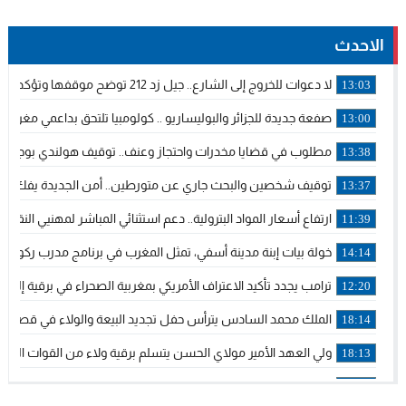
الاحدث
لا دعوات للخروج إلى الشارع.. جيل زد 212 توضح موقفها وتؤكد أن المنشورات المنسوبة إليها لا تمثل موقفها الرسمي.
13:03
صفعة جديدة للجزائر والبوليساريو .. كولومبيا تلتحق بداعمي مغربية 
13:00
مطلوب في قضايا مخدرات واحتجاز وعنف.. توقيف هولندي بوجدة مل
13:38
توقيف شخصين والبحث جاري عن متورطين.. أمن الجديدة يفك خي
13:37
ارتفاع أسعار المواد البترولية.. دعم استثنائي المباشر لمهنيي الن
11:39
خولة بيات إبنة مدينة أسفي، تمثل المغرب في برنامج مدرب ركوب ال
14:14
ترامب يجدد تأكيد الاعتراف الأمريكي بمغربية الصحراء في برقية إلى ا
12:20
الملك محمد السادس يترأس حفل تجديد البيعة والولاء في قصر ت
18:14
ولي العهد الأمير مولاي الحسن يتسلم برقية ولاء من القوات المسل
18:13
57 جثة على سواحل سبتة المحتلة .. وآلاف المقتحمين يعودون إلى المغرب
18:09