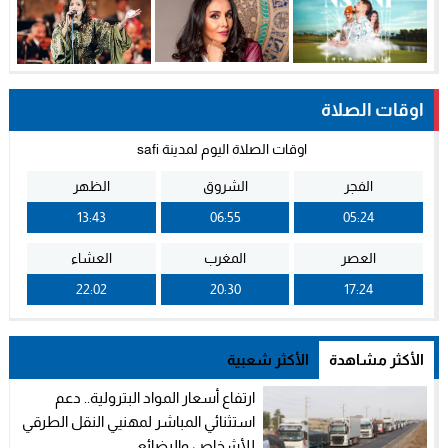
اوقات الصلاة
اوقات الصلاة اليوم لمدينة safi
الفجر
الشروق
الظهر
13:43
06:55
05:24
العصر
المغرب
العشاء
22:02
20:30
17:24
الأكثر مشاهدة
الأكثر شعبية
ارتفاع أسعار المواد البترولية.. دعم
استثنائي المباشر لمهنيي النقل الطرقي
للأشخاص والبضائع