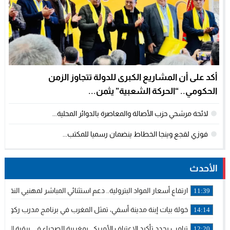
أكد على أن المشاريع الكبرى للدولة تتجاوز الزمن
الحكومي.. “الحركة الشعبية” يثمن...
لائحة مرشحي حزب الأصالة والمعاصرة بالدوائر المحلية...
فوزي لقجع وينجا الخطاط ينضمان رسميا للمكتب...
الأحدث
ارتفاع أسعار المواد البترولية.. دعم استثنائي المباشر لمهنيي الن
11:39
خولة بيات إبنة مدينة أسفي، تمثل المغرب في برنامج مدرب ركوب ال
14:14
ترامب يجدد تأكيد الاعتراف الأمريكي بمغربية الصحراء في برقية إلى ا
12:20