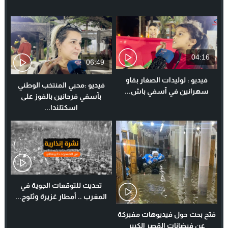
04:16
06:49
فيديو : لوليدات الصغار بقاو
فيديو :محبي المنتخب الوطني
سهرانين في آسفي باش...
بآسفي فرحانين بالفوز على
اسكتلندا...
تحديث للتوقعات الجوية في
المغرب .. أمطار غزيرة وثلوج...
فتح بحث حول فيديوهات مفبركة
عن فيضانات القصر الكبير