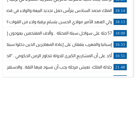
الملك محمد السادس يترأس حفل تجديد البيعة والولاء في قصر ت
18:14
ولي العهد الأمير مولاي الحسن يتسلم برقية ولاء من القوات المسل
18:13
57 جثة على سواحل سبتة المحتلة .. وآلاف المقتحمين يعودون إلى المغرب
18:09
إسبانيا والمغرب يتفقان على إعادة المهاجرين الذين دخلوا سبتة المح
16:53
أكد على أن المشاريع الكبرى للدولة تتجاوز الزمن الحكومي.. “الح
16:51
جلالة الملك: نعيش مرحلة يجب أن تسود فيها الثقة.. والاستقرار ال
21:48
آسفي: إعطاء انطلاقة وتدشين مشاريع ذات طابع تنموي
14:36
نشرة إنذارية.. موجة حرارة مرتقبة تصل إلى 47 درجة
18:15
تعليقا على طريق دونالد ترامب السريع.. الرئيس الأمريكي يشكر ج
18:13
القضاء ينتصر لحق العلاج..”لايمكن مطالبة مواطن بأداء مصاريف ال
11:53
لائحة مرشحي حزب الأصالة والمعاصرة بالدوائر المحلية المعلن عن
20:13
فوزي لقجع وينجا الخطاط ينضمان رسميا للمكتب السياسي لـ”البا
10:02