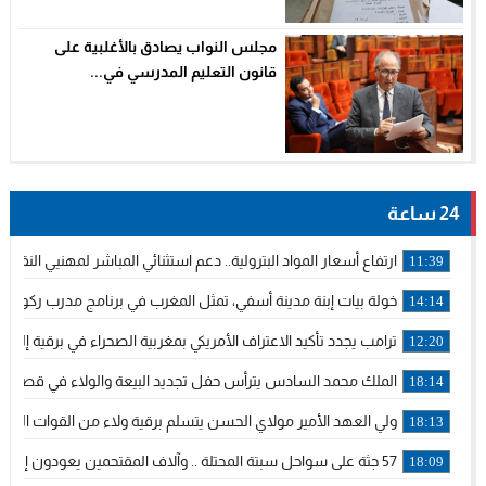
مجلس النواب يصادق بالأغلبية على
قانون التعليم المدرسي في...
24 ساعة
ارتفاع أسعار المواد البترولية.. دعم استثنائي المباشر لمهنيي الن
11:39
خولة بيات إبنة مدينة أسفي، تمثل المغرب في برنامج مدرب ركوب ال
14:14
ترامب يجدد تأكيد الاعتراف الأمريكي بمغربية الصحراء في برقية إلى ا
12:20
الملك محمد السادس يترأس حفل تجديد البيعة والولاء في قصر ت
18:14
ولي العهد الأمير مولاي الحسن يتسلم برقية ولاء من القوات المسل
18:13
57 جثة على سواحل سبتة المحتلة .. وآلاف المقتحمين يعودون إلى المغرب
18:09