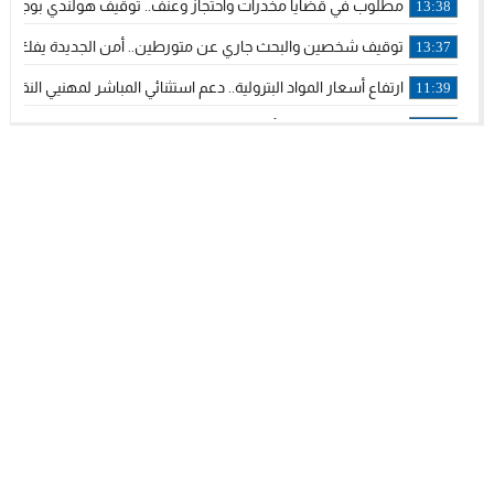
مطلوب في قضايا مخدرات واحتجاز وعنف.. توقيف هولندي بوجدة مل
13:38
توقيف شخصين والبحث جاري عن متورطين.. أمن الجديدة يفك خي
13:37
ارتفاع أسعار المواد البترولية.. دعم استثنائي المباشر لمهنيي الن
11:39
خولة بيات إبنة مدينة أسفي، تمثل المغرب في برنامج مدرب ركوب ال
14:14
ترامب يجدد تأكيد الاعتراف الأمريكي بمغربية الصحراء في برقية إلى ا
12:20
الملك محمد السادس يترأس حفل تجديد البيعة والولاء في قصر ت
18:14
ولي العهد الأمير مولاي الحسن يتسلم برقية ولاء من القوات المسل
18:13
57 جثة على سواحل سبتة المحتلة .. وآلاف المقتحمين يعودون إلى المغرب
18:09
إسبانيا والمغرب يتفقان على إعادة المهاجرين الذين دخلوا سبتة المح
16:53