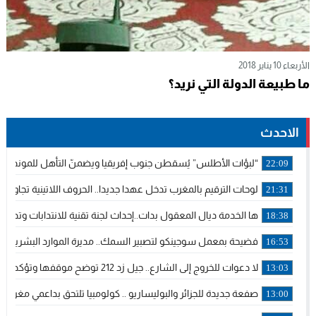
الأربعاء 10 يناير 2018
ما طبيعة الدولة التي نريد؟
الاحدث
“لبؤات الأطلس” يُسقطن جنوب إفريقيا ويضمنّ التأهل للمونديال
22:09
لوحات الترقيم بالمغرب تدخل عهدا جديدا.. الحروف اللاتينية تجاور ا
21:31
ها الخدمة ديال المعقول بدات..إحداث لجنة تقنية للانتدابات وتدبير
18:38
فضيحة بمعمل سوجينكو لتصبير السمك.. مديرة الموارد البشرية ت
16:53
لا دعوات للخروج إلى الشارع.. جيل زد 212 توضح موقفها وتؤكد أن المنشورات المنسوبة إليها لا تمثل موقفها الرسمي.
13:03
صفعة جديدة للجزائر والبوليساريو .. كولومبيا تلتحق بداعمي مغربية 
13:00