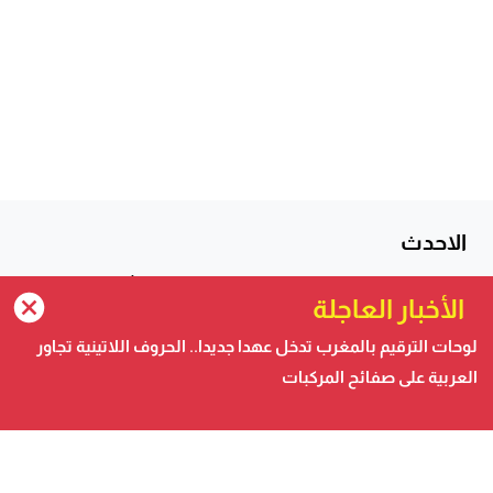
الاحدث
“لبؤات الأطلس” يُسقطن جنوب إفريقيا ويضمنّ التأهل
الأخبار العاجلة
للمونديال ونصف نهائي “الكان”
لوحات الترقيم بالمغرب تدخل عهدا جديدا.. الحروف اللاتينية تجاور
لوحات الترقيم بالمغرب تدخل عهدا جديدا.. الحروف اللاتينية
تجاور العربية على صفائح...
العربية على صفائح المركبات
ها الخدمة ديال المعقول بدات..إحداث لجنة تقنية للانتدابات
وتدبير التركيبة البشرية...
جمعيات وأحزاب