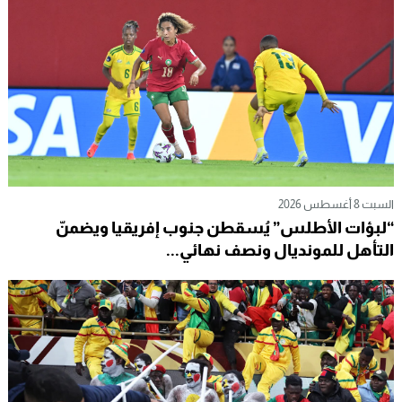
السبت 8 أغسطس 2026
“لبؤات الأطلس” يُسقطن جنوب إفريقيا ويضمنّ
التأهل للمونديال ونصف نهائي...