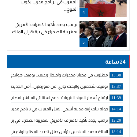
المغرب في برنامج مدرب ركوب
الموج...
4
ترامب يجدد تأكيد الاعتراف الأمريكي
بمغربية الصحراء في برقية إلى الملك
5
24 ساعة
مطلوب في قضايا مخدرات واحتجاز وعنف.. توقيف هولندي بوجدة 
13:38
توقيف شخصين والبحث جاري عن متورطين.. أمن الجديدة يفك 
13:37
ارتفاع أسعار المواد البترولية.. دعم استثنائي المباشر لمهنيي ا
11:39
خولة بيات إبنة مدينة أسفي، تمثل المغرب في برنامج مدرب ركوب 
14:14
ترامب يجدد تأكيد الاعتراف الأمريكي بمغربية الصحراء في برقية إلى
12:20
الملك محمد السادس يترأس حفل تجديد البيعة والولاء في قصر
18:14