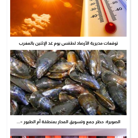
توقعات مديرية الأرصاد لطقس يوم غد الإثنين بالمغرب
الصويرة: حظر جمع وتسويق المحار بمنطقة أم الطيور –...