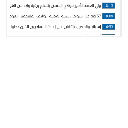
ولي العهد الأمير مولاي الحسن يتسلم برقية ولاء من القوات الم
18:13
57 جثة على سواحل سبتة المحتلة .. وآلاف المقتحمين يعودون إلى المغرب
18:09
إسبانيا والمغرب يتفقان على إعادة المهاجرين الذين دخلوا سبتة ا
16:53
أكد على أن المشاريع الكبرى للدولة تتجاوز الزمن الحكومي.. “
16:51
جلالة الملك: نعيش مرحلة يجب أن تسود فيها الثقة.. والاستقرار 
21:48
آسفي: إعطاء انطلاقة وتدشين مشاريع ذات طابع تنموي
14:36
نشرة إنذارية.. موجة حرارة مرتقبة تصل إلى 47 درجة
18:15
تعليقا على طريق دونالد ترامب السريع.. الرئيس الأمريكي يشكر
18:13
القضاء ينتصر لحق العلاج..”لايمكن مطالبة مواطن بأداء مصاريف
11:53