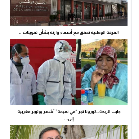
الفرقة الوطنية تحقق مع أسماء وازنة بشأن تفويتات...
جابت الربحة…كورونا تجر “مي نعيمة” أشهر يوتوبر مغربية
إلى...