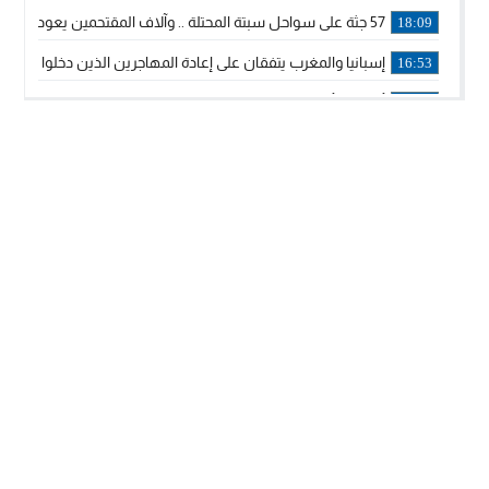
57 جثة على سواحل سبتة المحتلة .. وآلاف المقتحمين يعودون إلى المغرب
18:09
إسبانيا والمغرب يتفقان على إعادة المهاجرين الذين دخلوا سبتة ا
16:53
أكد على أن المشاريع الكبرى للدولة تتجاوز الزمن الحكومي.. “
16:51
جلالة الملك: نعيش مرحلة يجب أن تسود فيها الثقة.. والاستقرار 
21:48
آسفي: إعطاء انطلاقة وتدشين مشاريع ذات طابع تنموي
14:36
نشرة إنذارية.. موجة حرارة مرتقبة تصل إلى 47 درجة
18:15
تعليقا على طريق دونالد ترامب السريع.. الرئيس الأمريكي يشكر
18:13
القضاء ينتصر لحق العلاج..”لايمكن مطالبة مواطن بأداء مصاريف
11:53