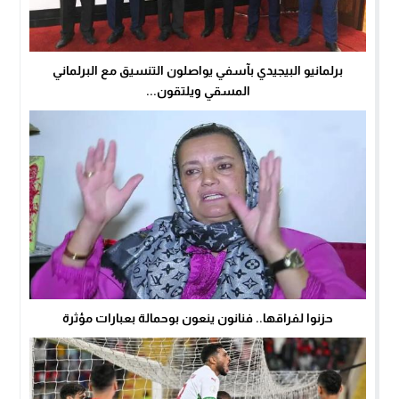
برلمانيو البيجيدي بآسفي يواصلون التنسيق مع البرلماني
المسقي ويلتقون...
حزنوا لفراقها.. فنانون ينعون بوحمالة بعبارات مؤثرة