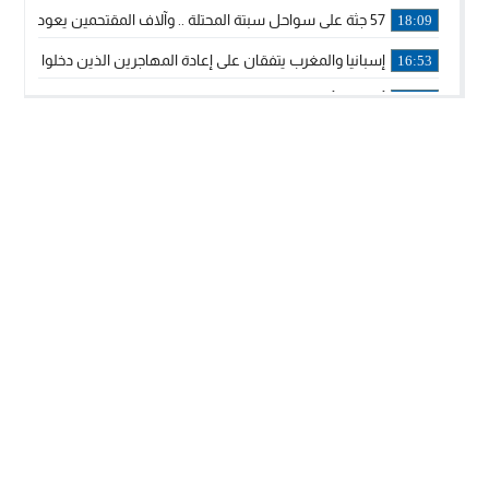
57 جثة على سواحل سبتة المحتلة .. وآلاف المقتحمين يعودون إلى المغرب
18:09
إسبانيا والمغرب يتفقان على إعادة المهاجرين الذين دخلوا سبتة ا
16:53
أكد على أن المشاريع الكبرى للدولة تتجاوز الزمن الحكومي.. “
16:51
جلالة الملك: نعيش مرحلة يجب أن تسود فيها الثقة.. والاستقرار 
21:48
آسفي: إعطاء انطلاقة وتدشين مشاريع ذات طابع تنموي
14:36
نشرة إنذارية.. موجة حرارة مرتقبة تصل إلى 47 درجة
18:15
تعليقا على طريق دونالد ترامب السريع.. الرئيس الأمريكي يشكر
18:13
القضاء ينتصر لحق العلاج..”لايمكن مطالبة مواطن بأداء مصاريف
11:53