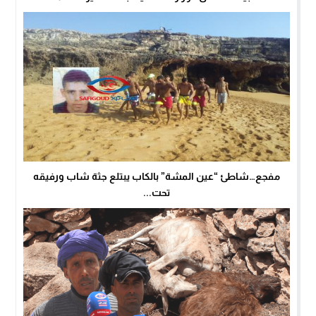
مفجع…شاطئ “عين المشة” بالكاب يبتلع جثة شاب ورفيقه
تحت...