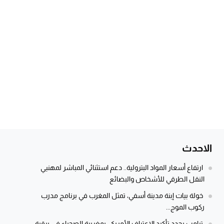
الاحدث
ارتفاع أسعار المواد البترولية.. دعم استثنائي المباشر لمهنيي
النقل الطرقي للأشخاص والبضائع
خولة بيات إبنة مدينة أسفي، تمثل المغرب في برنامج مدرب
ركوب الموج...
ترامب يجدد تأكيد الاعتراف الأمريكي بمغربية الصحراء في برقية