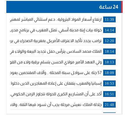
24 ساعة
ارتفاع أسعار المواد البترولية.. دعم استثنائي المباشر لمهنيي ا
11:39
خولة بيات إبنة مدينة أسفي، تمثل المغرب في برنامج مدرب ركوب 
14:14
ترامب يجدد تأكيد الاعتراف الأمريكي بمغربية الصحراء في برقية إلى
12:20
الملك محمد السادس يترأس حفل تجديد البيعة والولاء في قصر
18:14
ولي العهد الأمير مولاي الحسن يتسلم برقية ولاء من القوات الم
18:13
57 جثة على سواحل سبتة المحتلة .. وآلاف المقتحمين يعودون إلى المغرب
18:09
إسبانيا والمغرب يتفقان على إعادة المهاجرين الذين دخلوا سبتة ا
16:53
أكد على أن المشاريع الكبرى للدولة تتجاوز الزمن الحكومي.. “
16:51
جلالة الملك: نعيش مرحلة يجب أن تسود فيها الثقة.. والاستقرار 
21:48
آسفي: إعطاء انطلاقة وتدشين مشاريع ذات طابع تنموي
14:36
نشرة إنذارية.. موجة حرارة مرتقبة تصل إلى 47 درجة
18:15