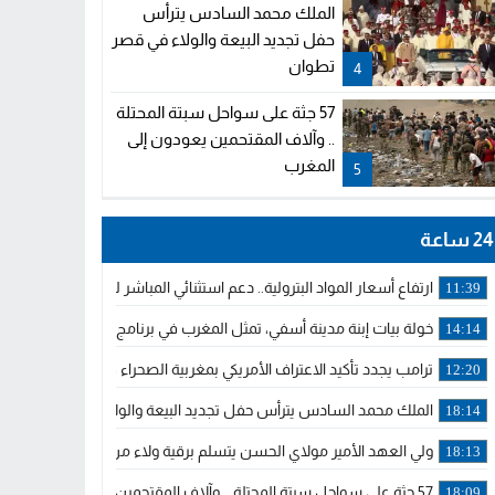
الملك محمد السادس يترأس
حفل تجديد البيعة والولاء في قصر
تطوان
4
57 جثة على سواحل سبتة المحتلة
.. وآلاف المقتحمين يعودون إلى
المغرب
5
24 ساعة
ارتفاع أسعار المواد البترولية.. دعم استثنائي المباشر لمهنيي النقل ال
11:39
خولة بيات إبنة مدينة أسفي، تمثل المغرب في برنامج مدرب ركوب الموج 
14:14
ترامب يجدد تأكيد الاعتراف الأمريكي بمغربية الصحراء في برقية إلى الملك
12:20
الملك محمد السادس يترأس حفل تجديد البيعة والولاء في قصر تطوان
18:14
ولي العهد الأمير مولاي الحسن يتسلم برقية ولاء من القوات المسلحة ا
18:13
57 جثة على سواحل سبتة المحتلة .. وآلاف المقتحمين يعودون إلى المغرب
18:09