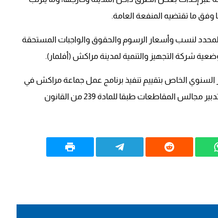
 وفق ما تقتضيه المنفعة العامة.
 صادق المجلس على تعديل القرار الجبائي رقم 52 المحدد لنسب وأسعار الرسوم والحقوق والواجبات المستحقة
ية شركة التجهيز والتنمية لمدينة مراكش (أفلمار).
السنوي الخاص بتقييم تنفيذ برنامج عمل جماعة مراكش في
سنته الثانية (2018-2019)، كما اطلع على ملخص تقارير تدبير مجالس المقاطعات طبقا للمادة 239 من القانون