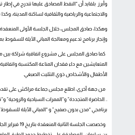
وأبرز بلقايد أن “النقط المصادق عليها تندرج في إطار 
والاجتماعية والرياضية والثقافية لساكنة المدينة، وكذا 
وإنجاز برنامج تدعيم ومعالجة المباني الآيلة للسقوط بمدينة مرا
كما صادق المجلس على مشروع اتفاقية شراكة بين 
المتعايشين مع داء فقدان المناعة المكتسبة واتفاقية ش
الأطفال والأشخاص ذوي التثليث الصبغي.
من جهة أخرى، اطلع مجلس جماعة مراكش على تقدم ال
.. الحاضرة المتجددة” و”الممرات السياحية والروحية” و”ت
برنامجي “مدن بدون صفيح” و “المباني الآيلة للسقوط”.
وخصصت الجلسة ال
بن سليمان، للمصادقة على تخطيط حدود الطرق العامة 