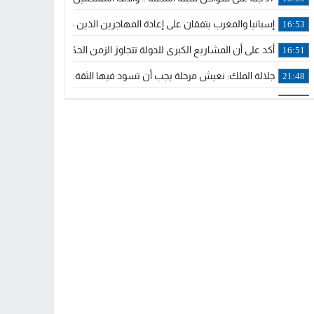
إسبانيا والمغرب يتفقان على إعادة المهاجرين الذين دخلوا سبتة المحتلة
16:53
أكد على أن المشاريع الكبرى للدولة تتجاوز الزمن الحكومي.. “الحركة 
16:51
جلالة الملك: نعيش مرحلة يجب أن تسود فيها الثقة.. والاستقرار السياسي
21:48
آسفي: إعطاء انطلاقة وتدشين مشاريع ذات طابع تنموي
14:36
نشرة إنذارية.. موجة حرارة مرتقبة تصل إلى 47 درجة
18:15
تعليقا على طريق دونالد ترامب السريع.. الرئيس الأمريكي يشكر جلالة
18:13
القضاء ينتصر لحق العلاج..”لايمكن مطالبة مواطن بأداء مصاريف العلاج
11:53
لائحة مرشحي حزب الأصالة والمعاصرة بالدوائر المحلية المعلن عنها خ
20:13
فوزي لقجع وينجا الخطاط ينضمان رسميا للمكتب السياسي لـ”البام” و
10:02