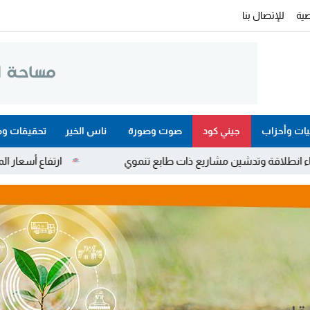
ية
للإتصال بنا
ات وأحزاب
جيني كود
صوت وصورة
ناس الخير
تحقيقات وم
شين مشاريع ذات طابع تنموي
ارتفاع أسعار المواد البترولية