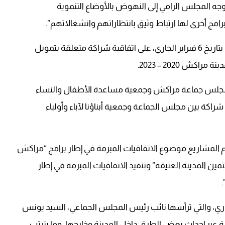
توجه المجلس الرامي إلى النهوض بالأوضاع التنموية
برامج أخرى لها ارتباط وثيق بانتظاراتهم وانشغالاتهم”.
وهكذا، صادق المجلس، خلال الجلسة الأولى المنعقدة بتاريخ 6 فبراير الجاري، على اتفاقية شراكة متعلقة بتمويل
كش 2020 – 2023.
مجلس جماعة مراكش وجمعية مساعدة الأطفال والنساء
راكة بين مجلس الجماعة وجمعية أبناؤنا لآباء وأولياء
مشاريع موضوع الاتفاقيات المبرمة في إطار برامج “مراکش
ثمين المدينة العتيقة” وتنفيذ الاتفاقيات المبرمة في إطار
ثانية المنعقدة بتاريخ 19 فبراير الجاري، والتي ترأسها نائب رئيس المجلس الجماعي، السيد يونس
عبر إحداث بعض الطرق داخل المدينة وخارجها، وما يترتب