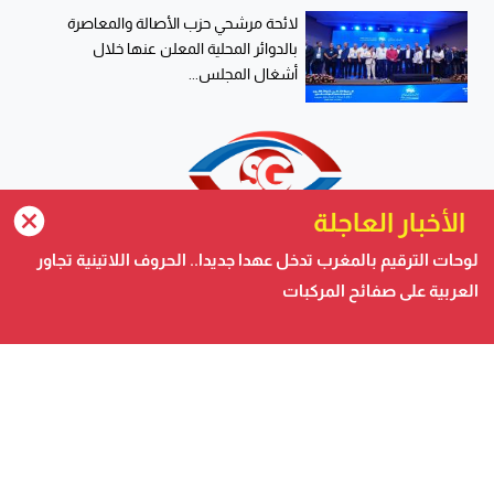
لائحة مرشحي حزب الأصالة والمعاصرة
بالدوائر المحلية المعلن عنها خلال
أشغال المجلس...
الأخبار العاجلة
لوحات الترقيم بالمغرب تدخل عهدا جديدا.. الحروف اللاتينية تجاور
العربية على صفائح المركبات
صحيفة الكترونية متجددة على مدار الساعة تصدر عن شركة
safigoud media
أسفي كود | safigoud.com
© 2026 جميع الحقوق محفوظة.
safigoud.com