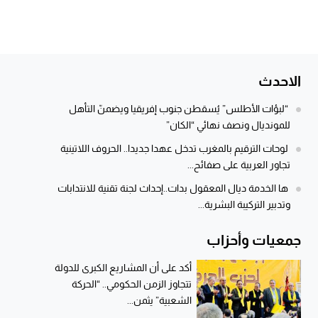
الاحدث
“لبؤات الأطلس” يُسقطن جنوب إفريقيا ويضمنّ التأهل
للمونديال ونصف نهائي “الكان”
لوحات الترقيم بالمغرب تدخل عهدا جديدا.. الحروف اللاتينية
تجاور العربية على صفائح...
ها الخدمة ديال المعقول بدات..إحداث لجنة تقنية للانتدابات
وتدبير التركيبة البشرية...
جمعيات وأحزاب
أكد على أن المشاريع الكبرى للدولة
تتجاوز الزمن الحكومي.. “الحركة
الشعبية” يثمن...