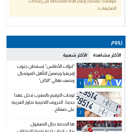
موقعك (يمكنك إخفاء هذه الملاحظة من إعدادات
التعليقات)
زووم
الأكثر مشاهدة
الأكثر شعبية
“لبؤات الأطلس” يُسقطن جنوب
إفريقيا ويضمنّ التأهل للمونديال
ونصف نهائي “الكان”
1
لوحات الترقيم بالمغرب تدخل عهدا
جديدا.. الحروف اللاتينية تجاور العربية
على صفائح...
2
ها الخدمة ديال المعقول
بدات..إحداث لجنة تقنية للانتدابات