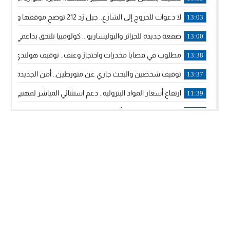
لا دعوات للخروج إلى الشارع.. جيل زد 212 توضح موقفها وتؤكد أن المنشورات المنسوبة إليها لا تمثل موقفها الرسمي.
13:03
صفعة جديدة للجزائر والبوليساريو .. كولومبيا تلتحق بداعمي مغربي
13:00
مطلوب في قضايا مخدرات واحتجاز وعنف.. توقيف هولندي بوجدة 
13:38
توقيف شخصين والبحث جاري عن متورطين.. أمن الجديدة يفك 
13:37
ارتفاع أسعار المواد البترولية.. دعم استثنائي المباشر لمهنيي ا
11:39
خولة بيات إبنة مدينة أسفي، تمثل المغرب في برنامج مدرب ركوب 
14:14
ترامب يجدد تأكيد الاعتراف الأمريكي بمغربية الصحراء في برقية إلى
12:20
الملك محمد السادس يترأس حفل تجديد البيعة والولاء في قصر
18:14
ولي العهد الأمير مولاي الحسن يتسلم برقية ولاء من القوات الم
18:13
57 جثة على سواحل سبتة المحتلة .. وآلاف المقتحمين يعودون إلى المغرب
18:09
إسبانيا والمغرب يتفقان على إعادة المهاجرين الذين دخلوا سبتة ا
16:53