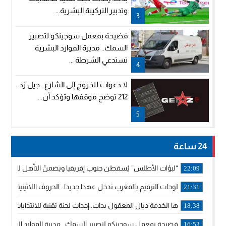
وتدبير التركيبة البشرية...
3
فضيحة بمعمل سوجينكو لتصبير
السمك.. مديرة الموارد البشرية
تستدعي الشرطة ...
4
لا دعوات للخروج إلى الشارع.. جيل زد
212 توضح موقفها وتؤكد أن...
5
24 ساعة
“لبؤات الأطلس” يُسقطن جنوب إفريقيا ويضمنّ التأهل للموندي
22:09
لوحات الترقيم بالمغرب تدخل عهدا جديدا.. الحروف اللاتينية تجاور
21:31
ها الخدمة ديال المعقول بدات..إحداث لجنة تقنية للانتدابات وتدب
18:38
فضيحة بمعمل سوجينكو لتصبير السمك.. مديرة الموارد البشرية
16:53