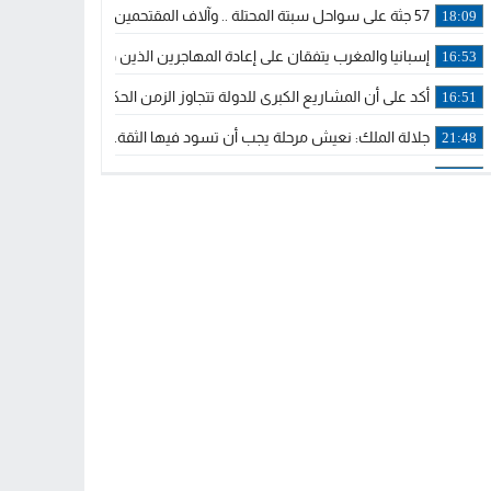
57 جثة على سواحل سبتة المحتلة .. وآلاف المقتحمين يعودون إلى المغرب
18:09
إسبانيا والمغرب يتفقان على إعادة المهاجرين الذين دخلوا سبتة المحتلة
16:53
أكد على أن المشاريع الكبرى للدولة تتجاوز الزمن الحكومي.. “الحركة 
16:51
جلالة الملك: نعيش مرحلة يجب أن تسود فيها الثقة.. والاستقرار السياسي
21:48
آسفي: إعطاء انطلاقة وتدشين مشاريع ذات طابع تنموي
14:36
نشرة إنذارية.. موجة حرارة مرتقبة تصل إلى 47 درجة
18:15
تعليقا على طريق دونالد ترامب السريع.. الرئيس الأمريكي يشكر جلالة
18:13
القضاء ينتصر لحق العلاج..”لايمكن مطالبة مواطن بأداء مصاريف العلاج
11:53
لائحة مرشحي حزب الأصالة والمعاصرة بالدوائر المحلية المعلن عنها خ
20:13
فوزي لقجع وينجا الخطاط ينضمان رسميا للمكتب السياسي لـ”البام” و
10:02