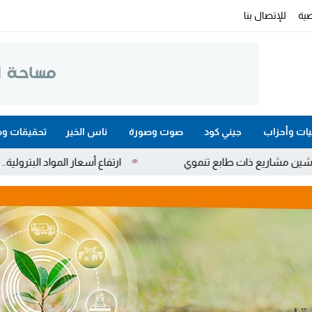
ية
للإتصال بنا
ات وأحزاب
جيني كود
صوت وصورة
ناس الخير
تحقيقات وم
بع تنموي
ارتفاع أسعار المواد البترولية.. دعم استثنائي الم