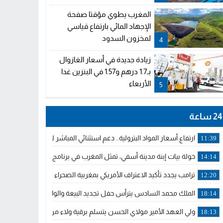
المغرب يطوي مؤقتا صفحة
الإجهاد المائي بارتفاع قياسي
لمخزون السدود
4
زيادة جديدة في أسعار الغازوال
بـ1.7 درهم و1.57 في البنزين غدا
الأربعاء
5
24 ساعة
ارتفاع أسعار المواد البترولية.. دعم استثنائي المباشر لمهنيي النقل ال
11:39
خولة بيات إبنة مدينة أسفي، تمثل المغرب في برنامج مدرب ركوب الموج 
14:14
ترامب يجدد تأكيد الاعتراف الأمريكي بمغربية الصحراء في برقية إلى الملك
12:20
الملك محمد السادس يترأس حفل تجديد البيعة والولاء في قصر تطوان
18:14
ولي العهد الأمير مولاي الحسن يتسلم برقية ولاء من القوات المسلحة ا
18:13