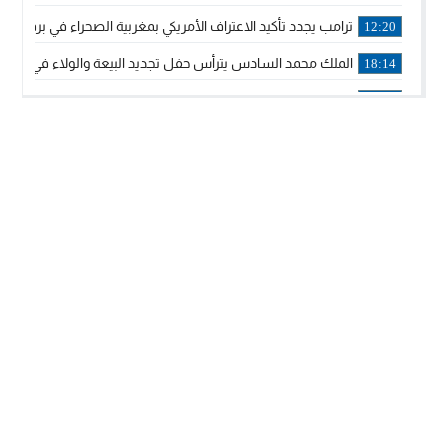
ترامب يجدد تأكيد الاعتراف الأمريكي بمغربية الصحراء في برقية إلى
12:20
الملك محمد السادس يترأس حفل تجديد البيعة والولاء في قصر
18:14
ولي العهد الأمير مولاي الحسن يتسلم برقية ولاء من القوات الم
18:13
57 جثة على سواحل سبتة المحتلة .. وآلاف المقتحمين يعودون إلى المغرب
18:09
إسبانيا والمغرب يتفقان على إعادة المهاجرين الذين دخلوا سبتة ا
16:53
أكد على أن المشاريع الكبرى للدولة تتجاوز الزمن الحكومي.. “
16:51
جلالة الملك: نعيش مرحلة يجب أن تسود فيها الثقة.. والاستقرار 
21:48
آسفي: إعطاء انطلاقة وتدشين مشاريع ذات طابع تنموي
14:36