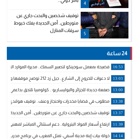
بأمر دولي...
4
توقيف شخصين والبحث جاري عن
متورطين.. أمن الجديدة يفك خيوط
سرقات المنازل
5
24 ساعة
فضيحة بمعمل سوجينكو لتصبير السمك.. مديرة الموارد البشرية
16:53
لا دعوات للخروج إلى الشارع.. جيل زد 212 توضح موقفها وتؤكد أن المنشورات المنسوبة إليها لا تمثل موقفها الرسمي.
13:03
صفعة جديدة للجزائر والبوليساريو .. كولومبيا تلتحق بداعمي مغربي
13:00
مطلوب في قضايا مخدرات واحتجاز وعنف.. توقيف هولندي بوجدة 
13:38
توقيف شخصين والبحث جاري عن متورطين.. أمن الجديدة يفك 
13:37
ارتفاع أسعار المواد البترولية.. دعم استثنائي المباشر لمهنيي ا
11:39
خولة بيات إبنة مدينة أسفي، تمثل المغرب في برنامج مدرب ركوب 
14:14