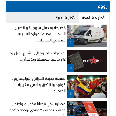
زووم
الأكثر مشاهدة
الأكثر شعبية
فضيحة بمعمل سوجينكو لتصبير
السمك.. مديرة الموارد البشرية
تستدعي الشرطة ...
1
لا دعوات للخروج إلى الشارع.. جيل زد
212 توضح موقفها وتؤكد أن...
2
صفعة جديدة للجزائر والبوليساريو ..
كولومبيا تلتحق بداعمي مغربية
الصحراء
3
مطلوب في قضايا مخدرات واحتجاز
وعنف.. توقيف هولندي بوجدة ملاحق