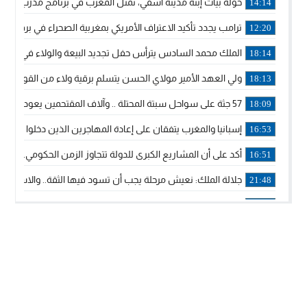
خولة بيات إبنة مدينة أسفي، تمثل المغرب في برنامج مدرب ركوب 
14:14
ترامب يجدد تأكيد الاعتراف الأمريكي بمغربية الصحراء في برقية إلى
12:20
الملك محمد السادس يترأس حفل تجديد البيعة والولاء في قصر
18:14
ولي العهد الأمير مولاي الحسن يتسلم برقية ولاء من القوات الم
18:13
57 جثة على سواحل سبتة المحتلة .. وآلاف المقتحمين يعودون إلى المغرب
18:09
إسبانيا والمغرب يتفقان على إعادة المهاجرين الذين دخلوا سبتة ا
16:53
أكد على أن المشاريع الكبرى للدولة تتجاوز الزمن الحكومي.. “
16:51
جلالة الملك: نعيش مرحلة يجب أن تسود فيها الثقة.. والاستقرار 
21:48
آسفي: إعطاء انطلاقة وتدشين مشاريع ذات طابع تنموي
14:36
نشرة إنذارية.. موجة حرارة مرتقبة تصل إلى 47 درجة
18:15
تعليقا على طريق دونالد ترامب السريع.. الرئيس الأمريكي يشكر
18:13
القضاء ينتصر لحق العلاج..”لايمكن مطالبة مواطن بأداء مصاريف
11:53
لائحة مرشحي حزب الأصالة والمعاصرة بالدوائر المحلية المعلن 
20:13