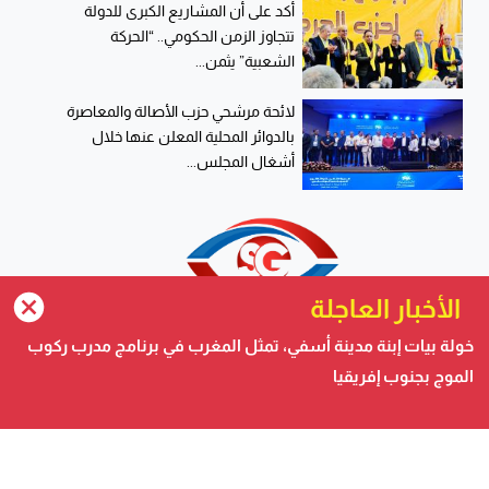
أكد على أن المشاريع الكبرى للدولة
تتجاوز الزمن الحكومي.. “الحركة
الشعبية” يثمن...
لائحة مرشحي حزب الأصالة والمعاصرة
بالدوائر المحلية المعلن عنها خلال
أشغال المجلس...
الأخبار العاجلة
خولة بيات إبنة مدينة أسفي، تمثل المغرب في برنامج مدرب ركوب
الموج بجنوب إفريقيا
صحيفة الكترونية متجددة على مدار الساعة تصدر عن شركة
safigoud media
أسفي كود | safigoud.com
© 2026 جميع الحقوق محفوظة.