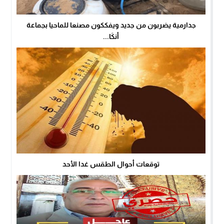
جدارمية يضربون من جديد ويفككون مصنعا للماحيا بجماعة
أنكَا...
توقعات أحوال الطقس غدا الأحد