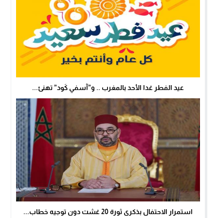
عيد الفطر غدا الأحد بالمغرب .. و”آسفي كَود” تهنئ...
استمرار الاحتفال بذكرى ثورة 20 غشت دون توجيه خطاب...