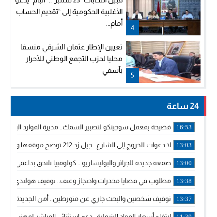
الأغلبية الحكومية إلى “تقديم الحساب
أمام...
4
تعيين الإطار عثمان الشرقي منسقا
محليا لحزب التجمع الوطني للأحرار
بآسفي
5
24 ساعة
فضيحة بمعمل سوجينكو لتصبير السمك.. مديرة الموارد البشرية
16:53
لا دعوات للخروج إلى الشارع.. جيل زد 212 توضح موقفها وتؤكد أن المنشورات المنسوبة إليها لا تمثل موقفها الرسمي.
13:03
صفعة جديدة للجزائر والبوليساريو .. كولومبيا تلتحق بداعمي مغربي
13:00
مطلوب في قضايا مخدرات واحتجاز وعنف.. توقيف هولندي بوجدة 
13:38
توقيف شخصين والبحث جاري عن متورطين.. أمن الجديدة يفك 
13:37
ارتفاع أسعار المواد البترولية.. دعم استثنائي المباشر لمهنيي ا
11:39