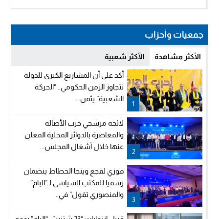
جمعيات وأحزاب
الأكثر مشاهدة
الأكثر شعبية
أكد على أن المشاريع الكبرى للدولة
تتجاوز الزمن الحكومي.. “الحركة
الشعبية” يثمن...
1
لائحة مرشحي حزب الأصالة
والمعاصرة بالدوائر المحلية المعلن
عنها خلال أشغال المجلس...
2
فوزي لقجع وينجا الخطاط ينضمان
رسميا للمكتب السياسي لـ”البام”
والمنصوري تقول” في...
3
قبيل انتخابات “23 شتنبر”.. “البام” يدعو