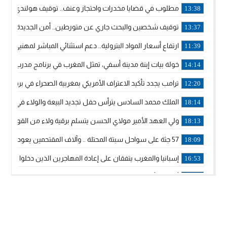
مطلوب في قضايا مخدرات واحتجاز وعنف.. توقيف هولندي بوجدة 
13:38
توقيف شخصين والبحث جاري عن متورطين.. أمن الجديدة يفك 
13:37
ارتفاع أسعار المواد البترولية.. دعم استثنائي المباشر لمهنيي ا
11:39
خولة بيات إبنة مدينة أسفي، تمثل المغرب في برنامج مدرب ركوب 
14:14
ترامب يجدد تأكيد الاعتراف الأمريكي بمغربية الصحراء في برقية إلى
12:20
الملك محمد السادس يترأس حفل تجديد البيعة والولاء في قصر
18:14
ولي العهد الأمير مولاي الحسن يتسلم برقية ولاء من القوات الم
18:13
57 جثة على سواحل سبتة المحتلة .. وآلاف المقتحمين يعودون إلى المغرب
18:09
إسبانيا والمغرب يتفقان على إعادة المهاجرين الذين دخلوا سبتة ا
16:53
أكد على أن المشاريع الكبرى للدولة تتجاوز الزمن الحكومي.. “
16:51
جلالة الملك: نعيش مرحلة يجب أن تسود فيها الثقة.. والاستقرار 
21:48
آسفي: إعطاء انطلاقة وتدشين مشاريع ذات طابع تنموي
14:36