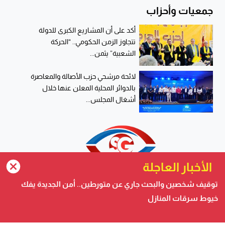
جمعيات وأحزاب
أكد على أن المشاريع الكبرى للدولة
تتجاوز الزمن الحكومي.. “الحركة
الشعبية” يثمن...
لائحة مرشحي حزب الأصالة والمعاصرة
بالدوائر المحلية المعلن عنها خلال
أشغال المجلس...
الأخبار العاجلة
توقيف شخصين والبحث جاري عن متورطين.. أمن الجديدة يفك
خيوط سرقات المنازل
صحيفة الكترونية متجددة على مدار الساعة تصدر عن شركة
safigoud media