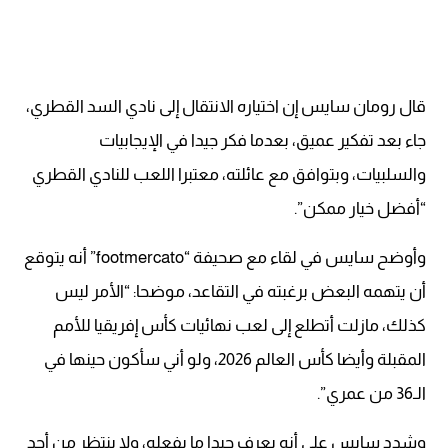
قال رومان سايس إن اختياره الانتقال إلى نادي السد القطري،
جاء بعد تفكير عميق، بعدما فكر جيدا في الإيجابيات
والسلبيات، وبتوافق مع عائلته، معتبرا اللعب للنادي القطري
“أفضل خيار ممكن”.
وأوضح سايس في لقاء مع صحيفة “footmercato” أنه يتوقع
أن يتهمه البعض برغبته في التقاعد، موضحا: “الأمر ليس
كذلك، مازلت أتطلع إلى لعب نهائيات كأس إفريقيا للأمم
المقبلة وأيضا كأس العالم 2026، ولو أني سأكون حينها في
الـ36 من عمري”.
وشدد سايس على أنه يعرف جيدا ما يفعله، ولا ينتظر من أحد