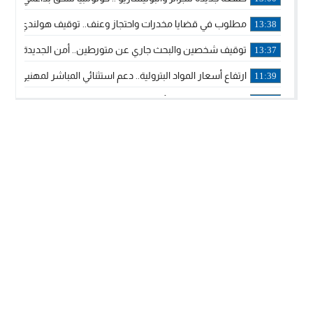
مطلوب في قضايا مخدرات واحتجاز وعنف.. توقيف هولندي بوجدة 
13:38
توقيف شخصين والبحث جاري عن متورطين.. أمن الجديدة يفك 
13:37
ارتفاع أسعار المواد البترولية.. دعم استثنائي المباشر لمهنيي ا
11:39
خولة بيات إبنة مدينة أسفي، تمثل المغرب في برنامج مدرب ركوب 
14:14
ترامب يجدد تأكيد الاعتراف الأمريكي بمغربية الصحراء في برقية إلى
12:20
الملك محمد السادس يترأس حفل تجديد البيعة والولاء في قصر
18:14
ولي العهد الأمير مولاي الحسن يتسلم برقية ولاء من القوات الم
18:13
57 جثة على سواحل سبتة المحتلة .. وآلاف المقتحمين يعودون إلى المغرب
18:09
إسبانيا والمغرب يتفقان على إعادة المهاجرين الذين دخلوا سبتة ا
16:53