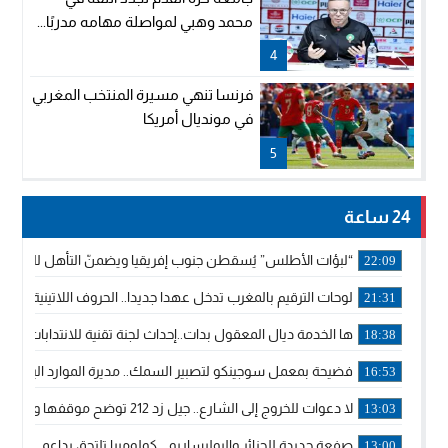
محمد وهبي لمواصلة مهامه مدربًا...
4
فرنسا تنهي مسيرة المنتخب المغربي
في مونديال أمريكا
5
24 ساعة
“لبؤات الأطلس” يُسقطن جنوب إفريقيا ويضمنّ التأهل للموندي
22:09
لوحات الترقيم بالمغرب تدخل عهدا جديدا.. الحروف اللاتينية تجاور
21:31
ها الخدمة ديال المعقول بدات..إحداث لجنة تقنية للانتدابات وتدب
18:38
فضيحة بمعمل سوجينكو لتصبير السمك.. مديرة الموارد البشرية
16:53
لا دعوات للخروج إلى الشارع.. جيل زد 212 توضح موقفها وتؤكد أن المنشورات المنسوبة إليها لا تمثل موقفها الرسمي.
13:03
صفعة جديدة للجزائر والبوليساريو .. كولومبيا تلتحق بداعمي مغربي
13:00