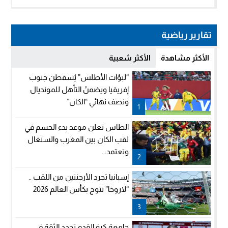
تقارير رياضية
الأكثر مشاهدة
الأكثر شعبية
“لبؤات الأطلس” يُسقطن جنوب
إفريقيا ويضمنّ التأهل للمونديال
ونصف نهائي “الكان”
1
الطاس تعلن موعد بدء الحسم في
لقب الكان بين المغرب والسنغال
وتعتمد...
2
إسبانيا تجرد الأرجنتين من اللقب ..
“لاروخا” تتوج بكأس العالم 2026
3
جامعة كرة القدم تجدد الثقة في