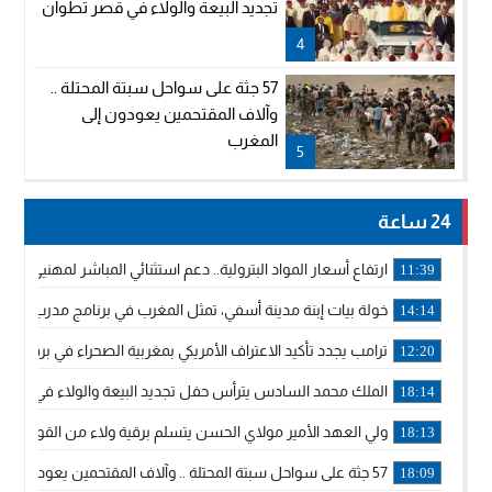
تجديد البيعة والولاء في قصر تطوان
4
57 جثة على سواحل سبتة المحتلة ..
وآلاف المقتحمين يعودون إلى
المغرب
5
24 ساعة
ارتفاع أسعار المواد البترولية.. دعم استثنائي المباشر لمهنيي ا
11:39
خولة بيات إبنة مدينة أسفي، تمثل المغرب في برنامج مدرب ركوب 
14:14
ترامب يجدد تأكيد الاعتراف الأمريكي بمغربية الصحراء في برقية إلى
12:20
الملك محمد السادس يترأس حفل تجديد البيعة والولاء في قصر
18:14
ولي العهد الأمير مولاي الحسن يتسلم برقية ولاء من القوات الم
18:13
57 جثة على سواحل سبتة المحتلة .. وآلاف المقتحمين يعودون إلى المغرب
18:09