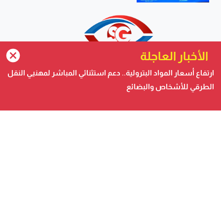
الأخبار العاجلة
ارتفاع أسعار المواد البترولية.. دعم استثنائي المباشر لمهنيي النقل
الطرقي للأشخاص والبضائع
صحيفة الكترونية متجددة على مدار الساعة تصدر عن شركة
safigoud media
أسفي كود | safigoud.com
© 2026 جميع الحقوق محفوظة.
safigoud.com