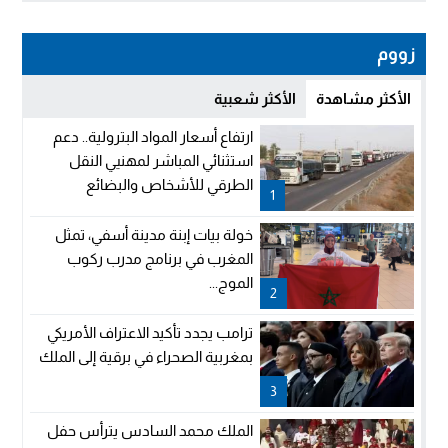
زووم
الأكثر مشاهدة
الأكثر شعبية
ارتفاع أسعار المواد البترولية.. دعم
استثنائي المباشر لمهنيي النقل
الطرقي للأشخاص والبضائع
1
خولة بيات إبنة مدينة أسفي، تمثل
المغرب في برنامج مدرب ركوب
الموج...
2
ترامب يجدد تأكيد الاعتراف الأمريكي
بمغربية الصحراء في برقية إلى الملك
3
الملك محمد السادس يترأس حفل