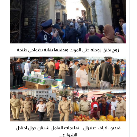
زوج يخنق زوجته حتى الموت ويدفنها بغابة بضواحي طنجة
فيديو : لاراف جينيرال….تعليمات العامل شينان حول احتلال
الشوارع...