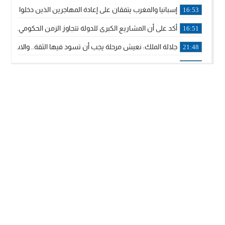
إسبانيا والمغرب يتفقان على إعادة المهاجرين الذين دخلوا سبتة ا
16:53
أكد على أن المشاريع الكبرى للدولة تتجاوز الزمن الحكومي.. “
16:51
جلالة الملك: نعيش مرحلة يجب أن تسود فيها الثقة.. والاستقرار 
21:48
آسفي: إعطاء انطلاقة وتدشين مشاريع ذات طابع تنموي
14:36
نشرة إنذارية.. موجة حرارة مرتقبة تصل إلى 47 درجة
18:15
تعليقا على طريق دونالد ترامب السريع.. الرئيس الأمريكي يشكر
18:13
القضاء ينتصر لحق العلاج..”لايمكن مطالبة مواطن بأداء مصاريف
11:53
لائحة مرشحي حزب الأصالة والمعاصرة بالدوائر المحلية المعلن 
20:13
فوزي لقجع وينجا الخطاط ينضمان رسميا للمكتب السياسي لـ”ال
10:02