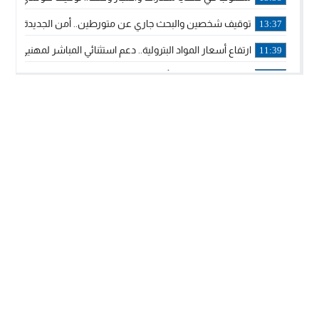
توقيف شخصين والبحث جاري عن متورطين.. أمن الجديدة يفك 
13:37
ارتفاع أسعار المواد البترولية.. دعم استثنائي المباشر لمهنيي ا
11:39
خولة بيات إبنة مدينة أسفي، تمثل المغرب في برنامج مدرب ركوب 
14:14
ترامب يجدد تأكيد الاعتراف الأمريكي بمغربية الصحراء في برقية إلى
12:20
الملك محمد السادس يترأس حفل تجديد البيعة والولاء في قصر
18:14
ولي العهد الأمير مولاي الحسن يتسلم برقية ولاء من القوات الم
18:13
57 جثة على سواحل سبتة المحتلة .. وآلاف المقتحمين يعودون إلى المغرب
18:09
إسبانيا والمغرب يتفقان على إعادة المهاجرين الذين دخلوا سبتة ا
16:53