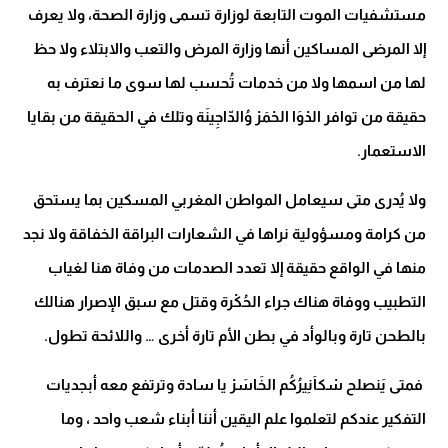
مستشفيات الموت التابعة لوزارة تسمى وزارة الصحة، ولا يعرف
إلا المرضى المساكين أنها وزارة المرض والتعب والابتلاء ولا حظ
لها من اسمها ولا من خدمات تُحسب لها سوى ما نعترف به
حقيقة من توافر الدْوَا الحْمَرْ وُالدّاجِينَة وتلك في الحقيقة من بقايا
الاستعمار
.
ولا يُدرى متى سيعامل المواطن المغربي المسكين بما يستحق
من كرامة ومسؤولية نراها في الشعارات البراقة الخفاقة ولا نجد
منها في الواقع حقيقة إلا تعدد الصدمات من وفاة هنا لغياب
التطبيب ووفاة هناك جراء الحُكْرة وقتل مع سبق الإصرار هنالك
بالطحن تارة وبالوأد في بطن الأم تارة أخرى … واللائحة تطول
.
فمتى يَنصلح سْكاَنِيرُكُم الخَاسَرْ يا سادة وترتفع معه أبجديات
التفكير عندكم لتعلموا علم اليقين أننا أبناء شعب واحد ، وما