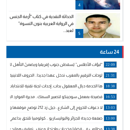
4
الحداثة النقدية في كتاب “أزمة الجنس
في الرواية العربية بنون النسوة”
لعبد...
5
24 ساعة
“لبؤات الأطلس” يُسقطن جنوب إفريقيا ويضمنّ التأهل للموندي
22:09
لوحات الترقيم بالمغرب تدخل عهدا جديدا.. الحروف اللاتينية تجاور
21:31
ها الخدمة ديال المعقول بدات..إحداث لجنة تقنية للانتدابات وتدب
18:38
فضيحة بمعمل سوجينكو لتصبير السمك.. مديرة الموارد البشرية
16:53
لا دعوات للخروج إلى الشارع.. جيل زد 212 توضح موقفها وتؤكد أن المنشورات المنسوبة إليها لا تمثل موقفها الرسمي.
13:03
صفعة جديدة للجزائر والبوليساريو .. كولومبيا تلتحق بداعمي مغربي
13:00
مطلوب في قضايا مخدرات واحتجاز وعنف.. توقيف هولندي بوجدة 
13:38