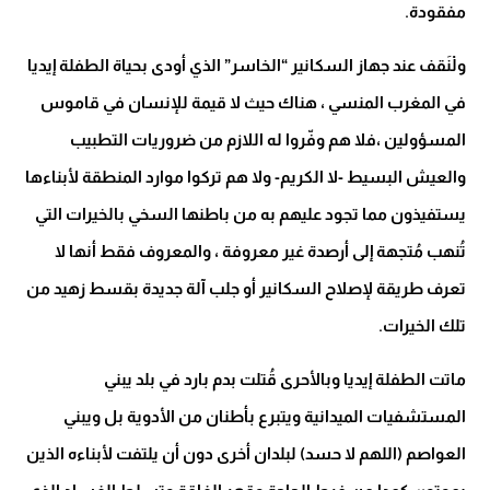
مفقودة
.
ولْنَقف عند جهاز السكانير “الخاسر” الذي أودى بحياة الطفلة إيديا
في المغرب المنسي ، هناك حيث لا قيمة للإنسان في قاموس
المسؤولين ،فلا هم وفّروا له اللازم من ضروريات التطبيب
والعيش البسيط -لا الكريم- ولا هم تركوا موارد المنطقة لأبناءها
يستفيذون مما تجود عليهم به من باطنها السخي بالخيرات التي
تُنهب مُتجهة إلى أرصدة غير معروفة ، والمعروف فقط أنها لا
تعرف طريقة لإصلاح السكانير أو جلب آلة جديدة بقسط زهيد من
تلك الخيرات
.
ماتت الطفلة إيديا وبالأحرى قُتلت بدم بارد في بلد يبني
المستشفيات الميدانية ويتبرع بأطنان من الأدوية بل ويبني
العواصم (اللهم لا حسد) لبلدان أخرى دون أن يلتفت لأبناءه الذين