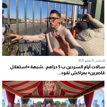
الخميس 31 يوليو 2025
سالات أيام السردين ب 5 دراهم…شبهة «استغلال
قاصرين» بمراكش تقود...