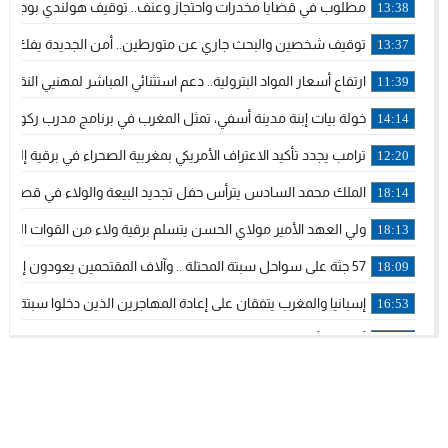
مطلوب في قضايا مخدرات واحتجاز وعنف.. توقيف هولندي بوجدة مل
13:38
توقيف شخصين والبحث جاري عن متورطين.. أمن الجديدة يفك خي
13:37
ارتفاع أسعار المواد البترولية.. دعم استثنائي المباشر لمهنيي الن
11:39
خولة بيات إبنة مدينة أسفي، تمثل المغرب في برنامج مدرب ركوب ال
14:14
ترامب يجدد تأكيد الاعتراف الأمريكي بمغربية الصحراء في برقية إلى ا
12:20
الملك محمد السادس يترأس حفل تجديد البيعة والولاء في قصر ت
18:14
ولي العهد الأمير مولاي الحسن يتسلم برقية ولاء من القوات المسل
18:13
57 جثة على سواحل سبتة المحتلة .. وآلاف المقتحمين يعودون إلى المغرب
18:09
إسبانيا والمغرب يتفقان على إعادة المهاجرين الذين دخلوا سبتة المح
16:53
أكد على أن المشاريع الكبرى للدولة تتجاوز الزمن الحكومي.. “الح
16:51
جلالة الملك: نعيش مرحلة يجب أن تسود فيها الثقة.. والاستقرار ال
21:48
آسفي: إعطاء انطلاقة وتدشين مشاريع ذات طابع تنموي
14:36