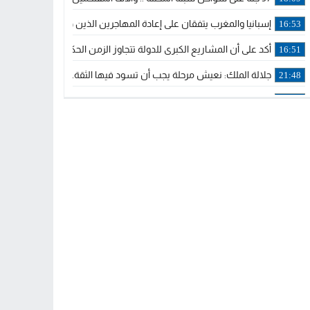
إسبانيا والمغرب يتفقان على إعادة المهاجرين الذين دخلوا سبتة المحتلة
16:53
أكد على أن المشاريع الكبرى للدولة تتجاوز الزمن الحكومي.. “الحركة 
16:51
جلالة الملك: نعيش مرحلة يجب أن تسود فيها الثقة.. والاستقرار السياسي
21:48
آسفي: إعطاء انطلاقة وتدشين مشاريع ذات طابع تنموي
14:36
نشرة إنذارية.. موجة حرارة مرتقبة تصل إلى 47 درجة
18:15
تعليقا على طريق دونالد ترامب السريع.. الرئيس الأمريكي يشكر جلالة
18:13
القضاء ينتصر لحق العلاج..”لايمكن مطالبة مواطن بأداء مصاريف العلاج
11:53
لائحة مرشحي حزب الأصالة والمعاصرة بالدوائر المحلية المعلن عنها خ
20:13
فوزي لقجع وينجا الخطاط ينضمان رسميا للمكتب السياسي لـ”البام” و
10:02