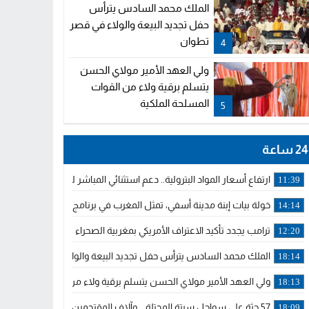
الملك محمد السادس يترأس
حفل تجديد البيعة والولاء في قصر
تطوان
4
ولي العهد الأمير مولاي الحسن
يتسلم برقية ولاء من القوات
المسلحة الملكية
5
24 ساعة
ارتفاع أسعار المواد البترولية.. دعم استثنائي المباشر لمهنيي النقل ال
11:39
خولة بيات إبنة مدينة أسفي، تمثل المغرب في برنامج مدرب ركوب الموج 
14:14
ترامب يجدد تأكيد الاعتراف الأمريكي بمغربية الصحراء في برقية إلى الملك
12:20
الملك محمد السادس يترأس حفل تجديد البيعة والولاء في قصر تطوان
18:14
ولي العهد الأمير مولاي الحسن يتسلم برقية ولاء من القوات المسلحة ا
18:13
57 جثة على سواحل سبتة المحتلة .. وآلاف المقتحمين يعودون إلى المغرب
18:09