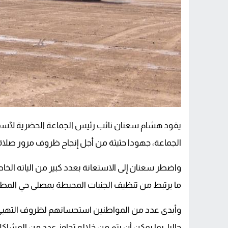
يقود هشام سعنان نائب رئيس الجماعة الحضرية لآسفي،
الجماعة، جهودا حثيثة من أجل إنجاح ظروف مرور صلا
واضطر سعنان إلى الاستعانة بعدد كبير من الياته الخ
ما يرتبط من تنظيف الجنبات المحيطة بمصلى حي المطار
وأبدى عدد من المواطنين استحسانهم لظروف التهييء لصل
حاليا، بما يمكن أن يتم من خلاله تجاوز عدد من المشاك