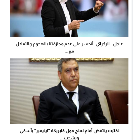
عاجل.. الركراكي: أتحسر على عدم مجازفتنا بالهجوم والتعادل
مع...
لفتيت ينتفض أمام لعلج مول فابريكة “اينيمير” بآسفي
ويشجب...