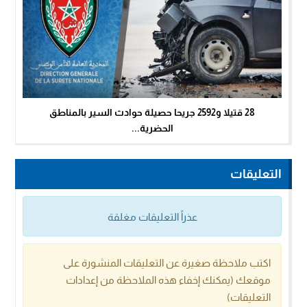
28 قتيلا و2592 جريحا حصيلة حوادث السير بالمناطق
الحضرية...
التعليقات
عذراً التعليقات مغلقة
اكتب ملاحظة صغيرة عن التعليقات المنشورة على
موقعك (يمكنك إخفاء هذه الملاحظة من إعدادات
التعليقات)