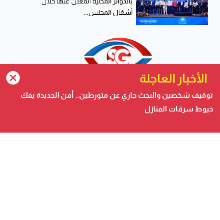
بالدوائر المحلية المعلن عنها خلال
أشغال المجلس...
الأخبار العاجلة
توقيف شخصين والبحث جاري عن متورطين.. أمن الجديدة يفك
خيوط سرقات المنازل
صحيفة الكترونية متجددة على مدار الساعة تصدر عن شركة
safigoud media
أسفي كود | safigoud.com
© 2026 جميع الحقوق محفوظة.
safigoud.com