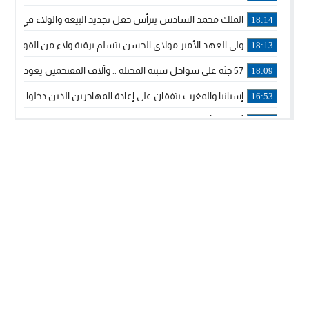
الملك محمد السادس يترأس حفل تجديد البيعة والولاء في قصر
18:14
ولي العهد الأمير مولاي الحسن يتسلم برقية ولاء من القوات الم
18:13
57 جثة على سواحل سبتة المحتلة .. وآلاف المقتحمين يعودون إلى المغرب
18:09
إسبانيا والمغرب يتفقان على إعادة المهاجرين الذين دخلوا سبتة ا
16:53
أكد على أن المشاريع الكبرى للدولة تتجاوز الزمن الحكومي.. “
16:51
جلالة الملك: نعيش مرحلة يجب أن تسود فيها الثقة.. والاستقرار 
21:48
آسفي: إعطاء انطلاقة وتدشين مشاريع ذات طابع تنموي
14:36
نشرة إنذارية.. موجة حرارة مرتقبة تصل إلى 47 درجة
18:15
تعليقا على طريق دونالد ترامب السريع.. الرئيس الأمريكي يشكر
18:13
القضاء ينتصر لحق العلاج..”لايمكن مطالبة مواطن بأداء مصاريف
11:53