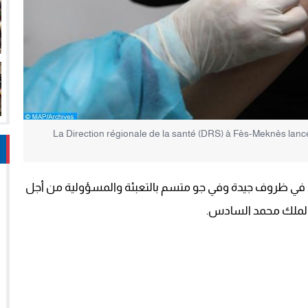
La Direction régionale de la santé (DRS) à Fès-Meknès lance
كوفيد-19، بإقليم اليوسفية، في ظروف جيدة وفي جو متسم بالتعبئة والمسؤولية من أجل
 الملك محمد السادس.