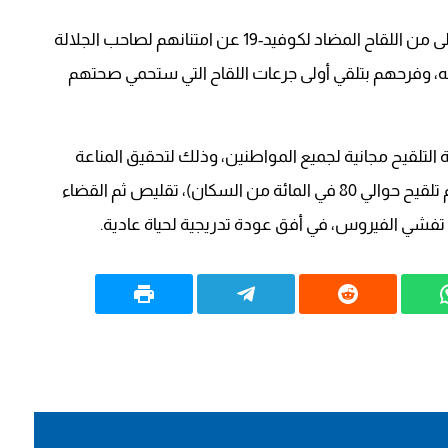
من جهتهم، عبر عدد من المستفيدين من الجرعة الأولى من اللقاح المضاد لكوفيد-19 عن امتنانهم لصاحب الجلالة
ه، وفرحهم بتلقي أولى جرعات اللقاح التي ستحمي صحتهم
 التلقيح مجانية لجميع المواطنين، وذلك لتحقيق المناعة
لجميع مكونات الشعب المغربي (30 مليون، على أن يتم تلقيح حوالي 80 في المائة من السكان)، تقليص ثم القضاء
اء تفشي الفيروس، في أفق عودة تدريجية لحياة عادية.