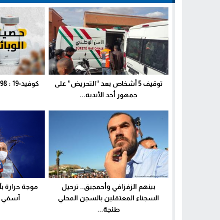
توقيف 5 أشخاص بعد “التحريض” على
جمهور أحد الأندية...
بينهم الزفزافي وأحمجيق.. ترحيل
موجة حرارة ب
السجناء المعتقلين بالسجن المحلي
آسفي عل
طنجة...