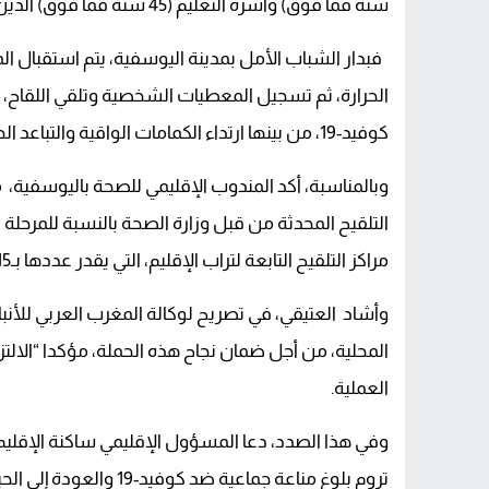
سنة فما فوق) وأسرة التعليم (45 سنة فما فوق) الذين تلقوا الجرعة الأولى من اللقاح.
فبدار الشباب الأمل بمدينة اليوسفية، يتم استقبال 
الحرارة، ثم تسجيل المعطيات الشخصية وتلقي اللقاح، ضم
كوفيد-19، من بينها ارتداء الكمامات الواقية والتباعد الجسدي والتقيد بقواعد النظافة.
وبالمناسبة، أكد المندوب الإقليمي للصحة باليوسفية، 
التلقيح المحدثة من قبل وزارة الصحة بالنسبة للمرحلة
مراكز التلقيح التابعة لتراب الإقليم، التي يقدر عددها بـ15 مركزا”.
وأشاد العتيقي، في تصريح لوكالة المغرب العربي للأنب
المحلية، من أجل ضمان نجاح هذه الحملة، مؤكدا “الال
العملية.
وفي هذا الصدد، دعا المسؤول الإقليمي ساكنة الإقليم
تروم بلوغ مناعة جماعية ضد كوفيد-19 والعودة إلى الحياة الطبيعية.