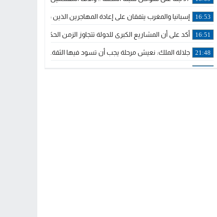
إسبانيا والمغرب يتفقان على إعادة المهاجرين الذين دخلوا سبتة المحتلة
16:53
أكد على أن المشاريع الكبرى للدولة تتجاوز الزمن الحكومي.. “الحركة 
16:51
جلالة الملك: نعيش مرحلة يجب أن تسود فيها الثقة.. والاستقرار السياسي
21:48
آسفي: إعطاء انطلاقة وتدشين مشاريع ذات طابع تنموي
14:36
نشرة إنذارية.. موجة حرارة مرتقبة تصل إلى 47 درجة
18:15
تعليقا على طريق دونالد ترامب السريع.. الرئيس الأمريكي يشكر جلالة
18:13
القضاء ينتصر لحق العلاج..”لايمكن مطالبة مواطن بأداء مصاريف العلاج
11:53
لائحة مرشحي حزب الأصالة والمعاصرة بالدوائر المحلية المعلن عنها خ
20:13
فوزي لقجع وينجا الخطاط ينضمان رسميا للمكتب السياسي لـ”البام” و
10:02