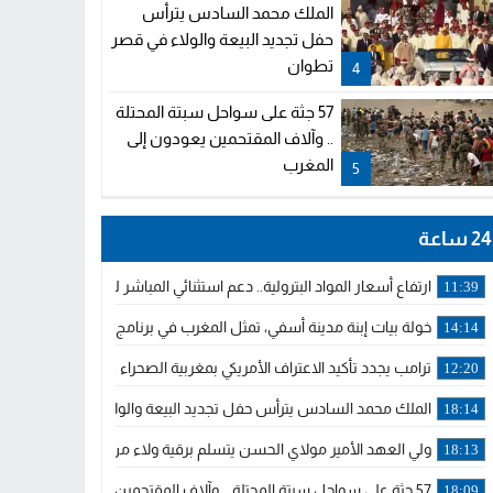
الملك محمد السادس يترأس
حفل تجديد البيعة والولاء في قصر
تطوان
4
57 جثة على سواحل سبتة المحتلة
.. وآلاف المقتحمين يعودون إلى
المغرب
5
24 ساعة
ارتفاع أسعار المواد البترولية.. دعم استثنائي المباشر لمهنيي النقل ال
11:39
خولة بيات إبنة مدينة أسفي، تمثل المغرب في برنامج مدرب ركوب الموج 
14:14
ترامب يجدد تأكيد الاعتراف الأمريكي بمغربية الصحراء في برقية إلى الملك
12:20
الملك محمد السادس يترأس حفل تجديد البيعة والولاء في قصر تطوان
18:14
ولي العهد الأمير مولاي الحسن يتسلم برقية ولاء من القوات المسلحة ا
18:13
57 جثة على سواحل سبتة المحتلة .. وآلاف المقتحمين يعودون إلى المغرب
18:09