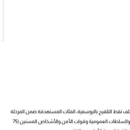
تلف نقط التلقيح باليوسفية، الفئات المستهدفة ضمن المرحلة
الأولى من الحملة كمهنيي الصحة (40 سنة فما فوق)، والسلطات العمومية وقوات الأمن والأشخاص المسنين (75