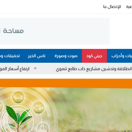
ية
للإتصال بنا
ات وأحزاب
جيني كود
صوت وصورة
ناس الخير
تحقيقات وم
اريع ذات طابع تنموي
ارتفاع أسعار المواد البترولية.. دعم 