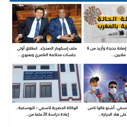
كوفيد-19 : 98 إصابة جديدة وأزيد من 6
ملف إسكوبار الصحراء.. انطلاق أولى
ملايين...
جلسات محاكمة الناصري وبعيوي...
آسفي..أشنو قالوا ناس
الوكالة الحضرية لآسفي – اليوسفية…
ى هاد الحرارة...
إعادة دراسة 20 ملفا من...