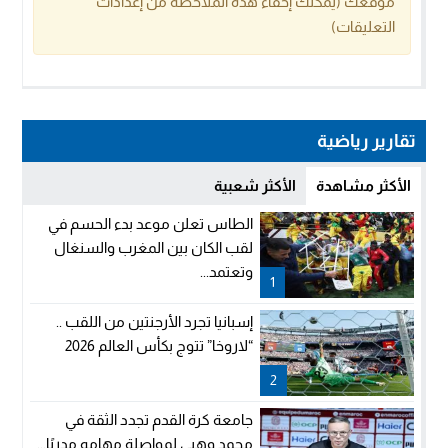
موقعك (يمكنك إخفاء هذه الملاحظة من إعدادات
التعليقات)
تقارير رياضية
الأكثر مشاهدة
الأكثر شعبية
الطاس تعلن موعد بدء الحسم في
لقب الكان بين المغرب والسنغال
وتعتمد...
1
إسبانيا تجرد الأرجنتين من اللقب ..
“لاروخا” تتوج بكأس العالم 2026
2
جامعة كرة القدم تجدد الثقة في
محمد وهبي لمواصلة مهامه مدربًا...