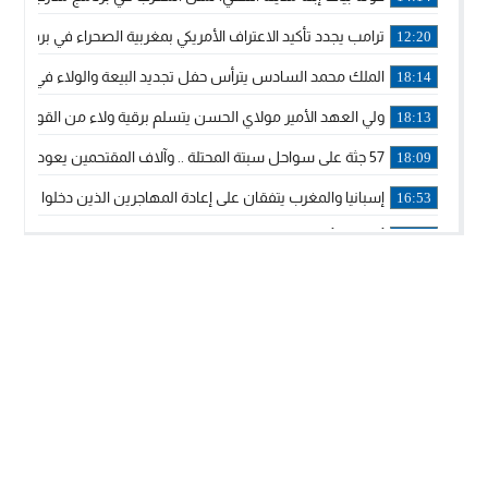
ترامب يجدد تأكيد الاعتراف الأمريكي بمغربية الصحراء في برقية إلى
12:20
الملك محمد السادس يترأس حفل تجديد البيعة والولاء في قصر
18:14
ولي العهد الأمير مولاي الحسن يتسلم برقية ولاء من القوات الم
18:13
57 جثة على سواحل سبتة المحتلة .. وآلاف المقتحمين يعودون إلى المغرب
18:09
إسبانيا والمغرب يتفقان على إعادة المهاجرين الذين دخلوا سبتة ا
16:53
أكد على أن المشاريع الكبرى للدولة تتجاوز الزمن الحكومي.. “
16:51
جلالة الملك: نعيش مرحلة يجب أن تسود فيها الثقة.. والاستقرار 
21:48
آسفي: إعطاء انطلاقة وتدشين مشاريع ذات طابع تنموي
14:36
نشرة إنذارية.. موجة حرارة مرتقبة تصل إلى 47 درجة
18:15
تعليقا على طريق دونالد ترامب السريع.. الرئيس الأمريكي يشكر
18:13
القضاء ينتصر لحق العلاج..”لايمكن مطالبة مواطن بأداء مصاريف
11:53