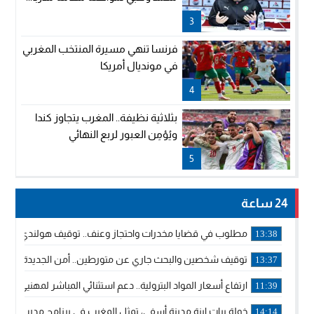
3
فرنسا تنهي مسيرة المنتخب المغربي
في مونديال أمريكا
4
بثلاثية نظيفة.. المغرب يتجاوز كندا
ويُؤمِن العبور لربع النهائي
5
24 ساعة
مطلوب في قضايا مخدرات واحتجاز وعنف.. توقيف هولندي بوجدة 
13:38
توقيف شخصين والبحث جاري عن متورطين.. أمن الجديدة يفك 
13:37
ارتفاع أسعار المواد البترولية.. دعم استثنائي المباشر لمهنيي ا
11:39
خولة بيات إبنة مدينة أسفي، تمثل المغرب في برنامج مدرب ركوب 
14:14