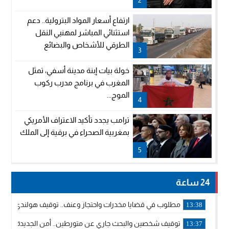
ارتفاع أسعار المواد البترولية.. دعم
استثنائي المباشر لمهنيي النقل
الطرقي للأشخاص والبضائع
3
خولة بيات إبنة مدينة أسفي، تمثل
المغرب في برنامج مدرب ركوب
الموج...
4
ترامب يجدد تأكيد الاعتراف الأمريكي
بمغربية الصحراء في برقية إلى الملك
5
24 ساعة
مطلوب في قضايا مخدرات واحتجاز وعنف.. توقيف هولندي بوجدة 
13:38
توقيف شخصين والبحث جاري عن متورطين.. أمن الجديدة يفك 
13:37