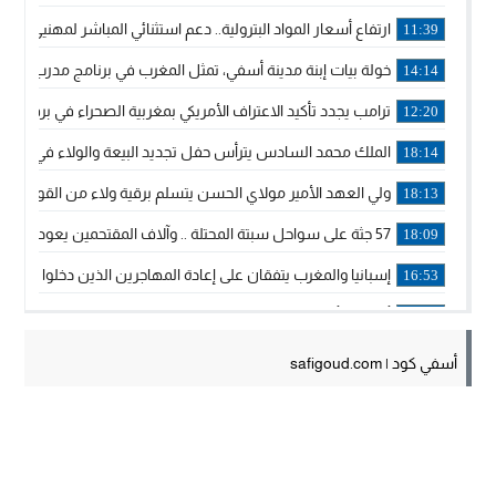
ارتفاع أسعار المواد البترولية.. دعم استثنائي المباشر لمهنيي ا
11:39
خولة بيات إبنة مدينة أسفي، تمثل المغرب في برنامج مدرب ركوب 
14:14
ترامب يجدد تأكيد الاعتراف الأمريكي بمغربية الصحراء في برقية إلى
12:20
الملك محمد السادس يترأس حفل تجديد البيعة والولاء في قصر
18:14
ولي العهد الأمير مولاي الحسن يتسلم برقية ولاء من القوات الم
18:13
57 جثة على سواحل سبتة المحتلة .. وآلاف المقتحمين يعودون إلى المغرب
18:09
إسبانيا والمغرب يتفقان على إعادة المهاجرين الذين دخلوا سبتة ا
16:53
أكد على أن المشاريع الكبرى للدولة تتجاوز الزمن الحكومي.. “
16:51
جلالة الملك: نعيش مرحلة يجب أن تسود فيها الثقة.. والاستقرار 
21:48
أسفي كود | safigoud.com
آسفي: إعطاء انطلاقة وتدشين مشاريع ذات طابع تنموي
14:36
نشرة إنذارية.. موجة حرارة مرتقبة تصل إلى 47 درجة
18:15
تعليقا على طريق دونالد ترامب السريع.. الرئيس الأمريكي يشكر
18:13