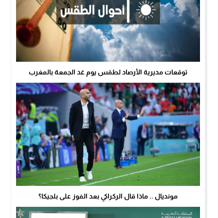
توقعات مديرية الأرصاد لطقس يوم غد الجمعة بالمغرب
مونديال .. ماذا قال الركراكي بعد الفوز على بلجيكا؟