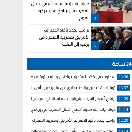
خولة بيات إبنة مدينة أسفي، تمثل
المغرب في برنامج مدرب ركوب
الموج...
4
ترامب يجدد تأكيد الاعتراف
الأمريكي بمغربية الصحراء في
برقية إلى الملك
5
24 ساعة
مطلوب في قضايا مخدرات واحتجاز وعنف.. توقيف هولندي بوجدة ملاحق 
13:38
توقيف شخصين والبحث جاري عن متورطين.. أمن الجديدة يفك خيوط س
13:37
ارتفاع أسعار المواد البترولية.. دعم استثنائي المباشر لمهنيي النقل ال
11:39
خولة بيات إبنة مدينة أسفي، تمثل المغرب في برنامج مدرب ركوب الموج 
14:14
ترامب يجدد تأكيد الاعتراف الأمريكي بمغربية الصحراء في برقية إلى الملك
12:20
الملك محمد السادس يترأس حفل تجديد البيعة والولاء في قصر تطوان
18:14