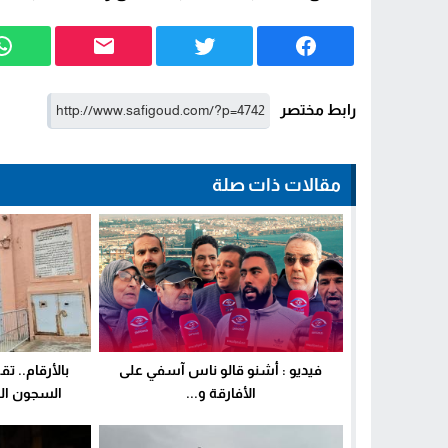
رابط مختصر
مقالات ذات صلة
فيديو : أشنو قالو ناس آسفي على
بالأرقام.. تق
الأفارقة و...
السجون المغ