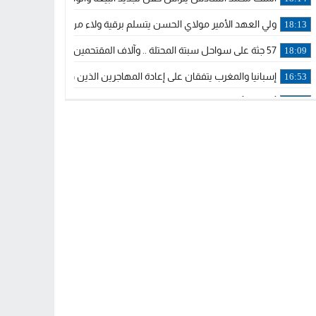
ولي العهد الأمير مولاي الحسن يتسلم برقية ولاء من القوات المسلحة ا
18:13
57 جثة على سواحل سبتة المحتلة .. وآلاف المقتحمين يعودون إلى المغرب
18:09
إسبانيا والمغرب يتفقان على إعادة المهاجرين الذين دخلوا سبتة المحتلة
16:53
أكد على أن المشاريع الكبرى للدولة تتجاوز الزمن الحكومي.. “الحركة 
16:51
جلالة الملك: نعيش مرحلة يجب أن تسود فيها الثقة.. والاستقرار السياسي
21:48
آسفي: إعطاء انطلاقة وتدشين مشاريع ذات طابع تنموي
14:36
نشرة إنذارية.. موجة حرارة مرتقبة تصل إلى 47 درجة
18:15
تعليقا على طريق دونالد ترامب السريع.. الرئيس الأمريكي يشكر جلالة
18:13
القضاء ينتصر لحق العلاج..”لايمكن مطالبة مواطن بأداء مصاريف العلاج
11:53