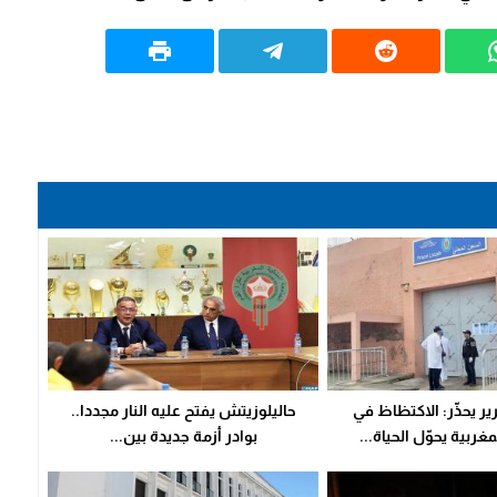
رير يحذّر: الاكتظاظ في
حاليلوزيتش يفتح عليه النار مجددا..
ربية يحوّل الحياة...
بوادر أزمة جديدة بين...