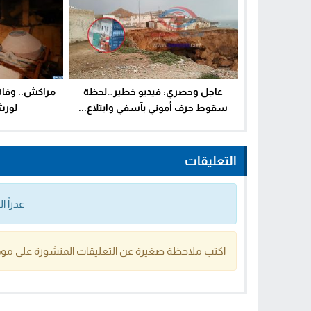
عاجل وحصري: فيديو خطير…لحظة
مراكش.. وفاة
سقوط جرف أموني بآسفي وابتلاع...
لورش
التعليقات
عذراً 
اكتب ملاحظة صغيرة عن التعليقات المنشورة على موق