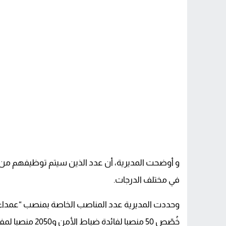
في مختلف الدرجات.
خُصّص 50 منصبا لفائدة ضباط الأمن و2050 منصبا لمفتشي الشرطة و4 آلاف و127 منصب لحراس الأمن.