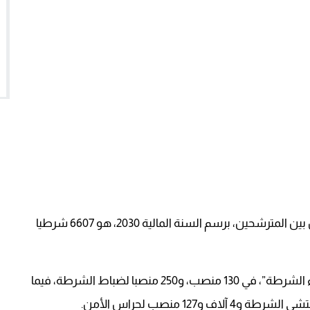
و أوضحت المديرية، أن عدد الذين سيتم توظيفهم من بين المترشحين، برسم السنة المالية 2030، هو 6607 شرطيا
وحددت المديرية عدد المناصب الخاصة بمنصب “عمداء الشرطة”، في 130 منصب، و250 منصبا لضباط الشرطة، فيما