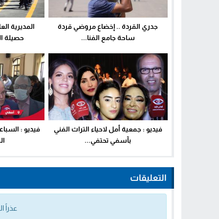
جدري القردة .. إخضاع مروضي قردة
المديرية الع
ساحة جامع الفنا...
حصيلة الأمن لـ19
فيديو : جمعية أمل لاحياء التراث الفني
فيديو : السبا
بآسفي تحتفي...
ال
التعليقات
عذراً 