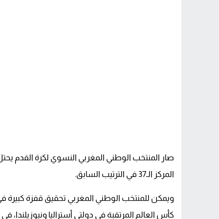
المركز الـ37 في الترتيب السابق.
ويمكن للمنتخب الوطني المغربي تحقيق قفزة كبيرة في ا
كأس العالم المرتقبة في دولتي أستراليا ونيوزيلندا، في الفترة الممتدة ما 