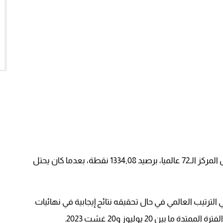
صار المنتخب الوطني المغربي النسوي لكرة القدم يحتل المركز الـ72 عالميا، برصيد 1334,08 نقطة، بعدما كان يحتل
لترتيب العالمي في حال تحقيقه نتائج إيجابية في نهائيات
بين 20 يوليوز و20 غشت 2023.