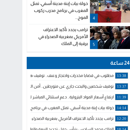
خولة بيات إبنة مدينة أسفي، تمثل
المغرب في برنامج مدرب ركوب
الموج...
4
ترامب يجدد تأكيد الاعتراف
الأمريكي بمغربية الصحراء في
برقية إلى الملك
5
24 ساعة
مطلوب في قضايا مخدرات واحتجاز وعنف.. توقيف هولندي بوجدة ملاحق 
13:38
توقيف شخصين والبحث جاري عن متورطين.. أمن الجديدة يفك خيوط س
13:37
ارتفاع أسعار المواد البترولية.. دعم استثنائي المباشر لمهنيي النقل ال
11:39
خولة بيات إبنة مدينة أسفي، تمثل المغرب في برنامج مدرب ركوب الموج 
14:14
ترامب يجدد تأكيد الاعتراف الأمريكي بمغربية الصحراء في برقية إلى الملك
12:20
الملك محمد السادس يترأس حفل تجديد البيعة والولاء في قصر تطوان
18:14