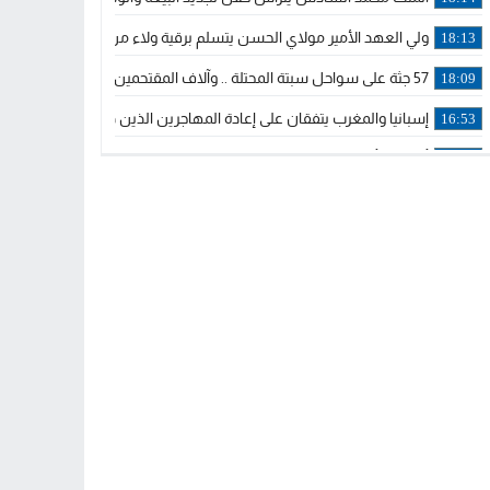
ولي العهد الأمير مولاي الحسن يتسلم برقية ولاء من القوات المسلحة ا
18:13
57 جثة على سواحل سبتة المحتلة .. وآلاف المقتحمين يعودون إلى المغرب
18:09
إسبانيا والمغرب يتفقان على إعادة المهاجرين الذين دخلوا سبتة المحتلة
16:53
أكد على أن المشاريع الكبرى للدولة تتجاوز الزمن الحكومي.. “الحركة 
16:51
جلالة الملك: نعيش مرحلة يجب أن تسود فيها الثقة.. والاستقرار السياسي
21:48
آسفي: إعطاء انطلاقة وتدشين مشاريع ذات طابع تنموي
14:36
نشرة إنذارية.. موجة حرارة مرتقبة تصل إلى 47 درجة
18:15
تعليقا على طريق دونالد ترامب السريع.. الرئيس الأمريكي يشكر جلالة
18:13
القضاء ينتصر لحق العلاج..”لايمكن مطالبة مواطن بأداء مصاريف العلاج
11:53