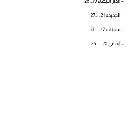
– الدار البيضاء 19….26
– الجديدة 21…….27
– سطات 17……. 31
– آسفي 20……..26