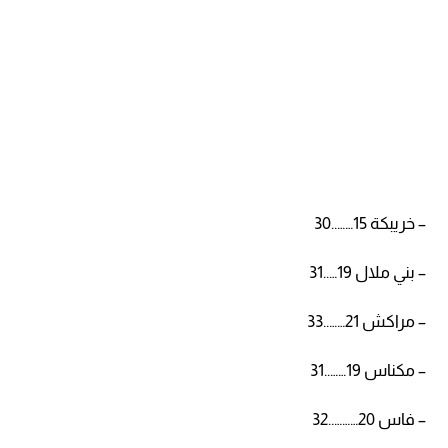
– خريبكة 15……..30
– بني ملال 19…..31
– مراكش 21……..33
– مكناس 19……..31
– فاس 20………..32