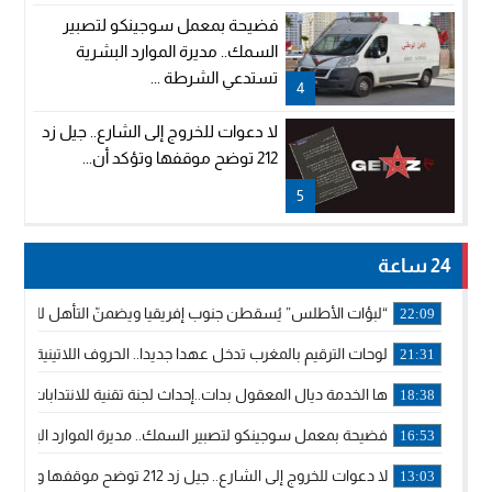
فضيحة بمعمل سوجينكو لتصبير
السمك.. مديرة الموارد البشرية
تستدعي الشرطة ...
4
لا دعوات للخروج إلى الشارع.. جيل زد
212 توضح موقفها وتؤكد أن...
5
24 ساعة
“لبؤات الأطلس” يُسقطن جنوب إفريقيا ويضمنّ التأهل للموندي
22:09
لوحات الترقيم بالمغرب تدخل عهدا جديدا.. الحروف اللاتينية تجاور
21:31
ها الخدمة ديال المعقول بدات..إحداث لجنة تقنية للانتدابات وتدب
18:38
فضيحة بمعمل سوجينكو لتصبير السمك.. مديرة الموارد البشرية
16:53
لا دعوات للخروج إلى الشارع.. جيل زد 212 توضح موقفها وتؤكد أن المنشورات المنسوبة إليها لا تمثل موقفها الرسمي.
13:03