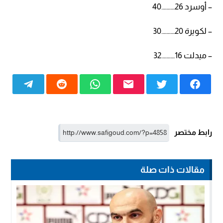
– أوسرد 26……….40
– لكويرة 20……….30
– ميدلت 16……….32
رابط مختصر
مقالات ذات صلة