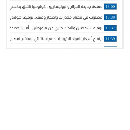
صفعة جديدة للجزائر والبوليساريو .. كولومبيا تلتحق بداعمي مغربي
13:00
مطلوب في قضايا مخدرات واحتجاز وعنف.. توقيف هولندي بوجدة 
13:38
توقيف شخصين والبحث جاري عن متورطين.. أمن الجديدة يفك 
13:37
ارتفاع أسعار المواد البترولية.. دعم استثنائي المباشر لمهنيي ا
11:39
خولة بيات إبنة مدينة أسفي، تمثل المغرب في برنامج مدرب ركوب 
14:14
ترامب يجدد تأكيد الاعتراف الأمريكي بمغربية الصحراء في برقية إلى
12:20
الملك محمد السادس يترأس حفل تجديد البيعة والولاء في قصر
18:14
ولي العهد الأمير مولاي الحسن يتسلم برقية ولاء من القوات الم
18:13
57 جثة على سواحل سبتة المحتلة .. وآلاف المقتحمين يعودون إلى المغرب
18:09
إسبانيا والمغرب يتفقان على إعادة المهاجرين الذين دخلوا سبتة ا
16:53