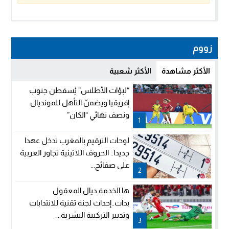
زووم
الأكثر مشاهدة
الأكثر شعبية
“لبؤات الأطلس” يُسقطن جنوب
إفريقيا ويضمنّ التأهل للمونديال
ونصف نهائي “الكان”
1
لوحات الترقيم بالمغرب تدخل عهدا
جديدا.. الحروف اللاتينية تجاور العربية
على صفائح...
2
ها الخدمة ديال المعقول
بدات..إحداث لجنة تقنية للانتدابات
وتدبير التركيبة البشرية...
3