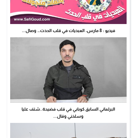
فيديو : 8 مارس، العبديات في قلب الحدث… وصال...
البرلماني السابق كوبابي في قلب فضيحة..شتف عليا
وسلخني وقال...