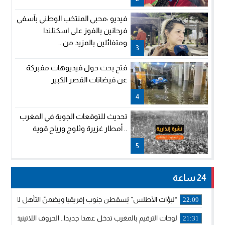
فيديو :محبي المنتخب الوطني بآسفي
فرحانين بالفوز على اسكتلندا
ومتفائلين بالمزيد من...
3
فتح بحث حول فيديوهات مفبركة
عن فيضانات القصر الكبير
4
تحديث للتوقعات الجوية في المغرب
.. أمطار غزيرة وثلوج ورياح قوية
5
24 ساعة
“لبؤات الأطلس” يُسقطن جنوب إفريقيا ويضمنّ التأهل للموندي
22:09
لوحات الترقيم بالمغرب تدخل عهدا جديدا.. الحروف اللاتينية تجاور
21:31