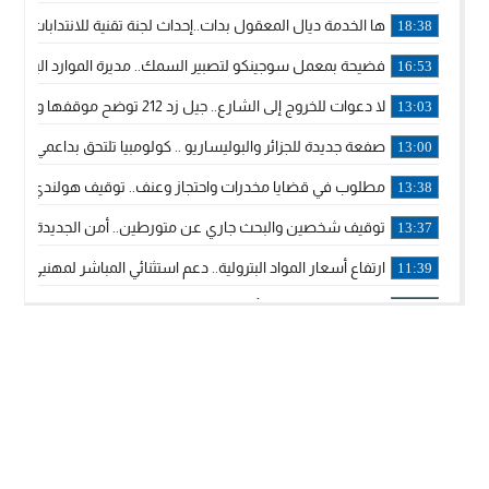
ها الخدمة ديال المعقول بدات..إحداث لجنة تقنية للانتدابات وتدب
18:38
فضيحة بمعمل سوجينكو لتصبير السمك.. مديرة الموارد البشرية
16:53
لا دعوات للخروج إلى الشارع.. جيل زد 212 توضح موقفها وتؤكد أن المنشورات المنسوبة إليها لا تمثل موقفها الرسمي.
13:03
صفعة جديدة للجزائر والبوليساريو .. كولومبيا تلتحق بداعمي مغربي
13:00
مطلوب في قضايا مخدرات واحتجاز وعنف.. توقيف هولندي بوجدة 
13:38
توقيف شخصين والبحث جاري عن متورطين.. أمن الجديدة يفك 
13:37
ارتفاع أسعار المواد البترولية.. دعم استثنائي المباشر لمهنيي ا
11:39
خولة بيات إبنة مدينة أسفي، تمثل المغرب في برنامج مدرب ركوب 
14:14
ترامب يجدد تأكيد الاعتراف الأمريكي بمغربية الصحراء في برقية إلى
12:20
الملك محمد السادس يترأس حفل تجديد البيعة والولاء في قصر
18:14
ولي العهد الأمير مولاي الحسن يتسلم برقية ولاء من القوات الم
18:13
57 جثة على سواحل سبتة المحتلة .. وآلاف المقتحمين يعودون إلى المغرب
18:09