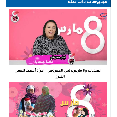
فيديوهات ذات صلة
العبديات و8 مارس: لبنى المعروفي ..امرأة أعطت للعمل
الخيري...