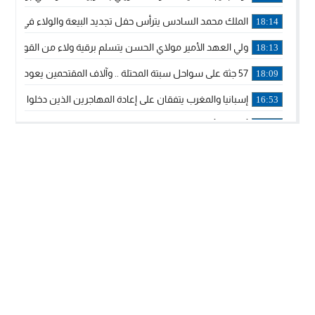
الملك محمد السادس يترأس حفل تجديد البيعة والولاء في قصر
18:14
ولي العهد الأمير مولاي الحسن يتسلم برقية ولاء من القوات الم
18:13
57 جثة على سواحل سبتة المحتلة .. وآلاف المقتحمين يعودون إلى المغرب
18:09
إسبانيا والمغرب يتفقان على إعادة المهاجرين الذين دخلوا سبتة ا
16:53
أكد على أن المشاريع الكبرى للدولة تتجاوز الزمن الحكومي.. “
16:51
جلالة الملك: نعيش مرحلة يجب أن تسود فيها الثقة.. والاستقرار 
21:48
آسفي: إعطاء انطلاقة وتدشين مشاريع ذات طابع تنموي
14:36
نشرة إنذارية.. موجة حرارة مرتقبة تصل إلى 47 درجة
18:15
تعليقا على طريق دونالد ترامب السريع.. الرئيس الأمريكي يشكر
18:13
القضاء ينتصر لحق العلاج..”لايمكن مطالبة مواطن بأداء مصاريف
11:53