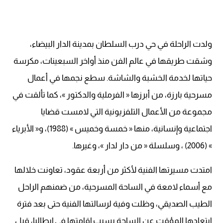
ولدت الراحلة في حي درب السلطان بمدينة الدار البيضاء،
وشقت طريقها في عالم الفن منذ أواخر السبعينات، مكرسة
حياتها لخدمة الخشبة والشاشة. سطع نجمها في أعمال
مسرحية بارزة، من أبرزها « الفرملية والدكتور »، كما تألقت في
مجموعة من الأعمال التلفزيونية التي لامست قضايا
اجتماعية وإنسانية، منها « خمسة وخميس » (1988)، و« الأبرياء
» (2006) ، وسلسلة « من دار لدار »، وغيرها.
امتدت مسيرتها الفنية لأكثر من أربعة عقود، تعاونت خلالها
مع أسماء لامعة في الساحة المسرحية، من ضمنهم الراحل
الطيب الصديقي، وظلت وفية لرسالتها الفنية حتى بعد فترة
ابتعادها المؤقت عن الساحة بسبب إقامتها في إيطاليا، قبل