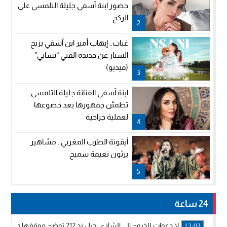
حضور ابنة آسفي جليلة التلمسي على
الركح
2
غياب.. إيهاب أمير ابن آسفي يزيح
الستار عن جديده الفني “نساني”
(فيديو)
3
ابنة آسفي الفنانة جليلة التلمسي
تطمئن جمهورها بعد خضوعها
لعملية جراحية
4
أيقونة الطرب المغربي.. مشاهير
يرثون نعيمة سميح
5
24 ساعة
لا دعوات للخروج إلى الشارع.. جيل زد 212 توضح موقفها وتؤكد أن المنشورات المنسوبة إليها لا تمثل موقفها الرسمي.
13:03