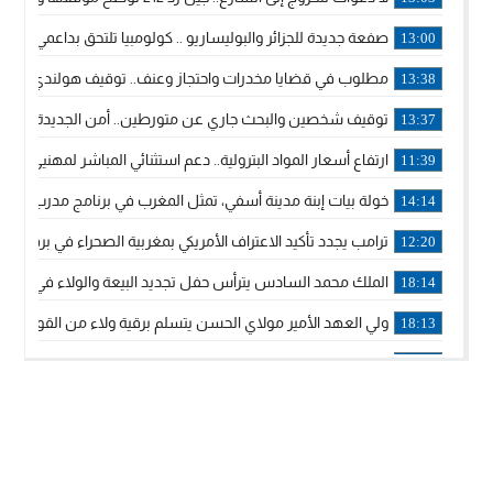
صفعة جديدة للجزائر والبوليساريو .. كولومبيا تلتحق بداعمي مغربي
13:00
مطلوب في قضايا مخدرات واحتجاز وعنف.. توقيف هولندي بوجدة 
13:38
توقيف شخصين والبحث جاري عن متورطين.. أمن الجديدة يفك 
13:37
ارتفاع أسعار المواد البترولية.. دعم استثنائي المباشر لمهنيي ا
11:39
خولة بيات إبنة مدينة أسفي، تمثل المغرب في برنامج مدرب ركوب 
14:14
ترامب يجدد تأكيد الاعتراف الأمريكي بمغربية الصحراء في برقية إلى
12:20
الملك محمد السادس يترأس حفل تجديد البيعة والولاء في قصر
18:14
ولي العهد الأمير مولاي الحسن يتسلم برقية ولاء من القوات الم
18:13
57 جثة على سواحل سبتة المحتلة .. وآلاف المقتحمين يعودون إلى المغرب
18:09
إسبانيا والمغرب يتفقان على إعادة المهاجرين الذين دخلوا سبتة ا
16:53
أكد على أن المشاريع الكبرى للدولة تتجاوز الزمن الحكومي.. “
16:51
جلالة الملك: نعيش مرحلة يجب أن تسود فيها الثقة.. والاستقرار 
21:48