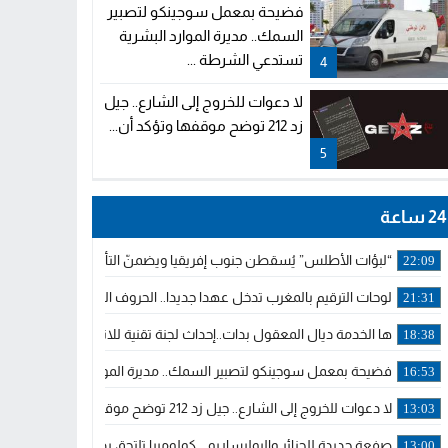
فضيحة بمعمل سوجينكو لتصبير
السمك.. مديرة الموارد البشرية
تستدعي الشرطة ...
4
لا دعوات للخروج إلى الشارع.. جيل
زد 212 توضح موقفها وتؤكد أن...
5
24 ساعة
“لبؤات الأطلس” يُسقطن جنوب إفريقيا ويضمنّ التأهل للمونديال ونص
22:09
لوحات الترقيم بالمغرب تدخل عهدا جديدا.. الحروف اللاتينية تجاور العربي
21:31
ها الخدمة ديال المعقول بدات..إحداث لجنة تقنية للانتدابات وتدبير التر
18:38
فضيحة بمعمل سوجينكو لتصبير السمك.. مديرة الموارد البشرية تستدع
16:53
لا دعوات للخروج إلى الشارع.. جيل زد 212 توضح موقفها وتؤكد أن المنشورات المنسوبة إليها لا تمثل موقفها الرسمي.
13:03
صفعة جديدة للجزائر والبوليساريو .. كولومبيا تلتحق بداعمي مغربية الصحر
13:00