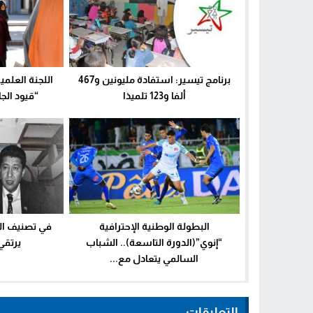
برنامج تيسير: استفادة مليونين و467
اللجنة العلمي
ألفا و123 تلميذا
“قيود الج
البطولة الوطنية الإحترافية
في تصنيف الف
“إنوي”(الدورة التاسعة).. الشباب
يرتقي إ
السالمي يتعادل مع...
التعليقات