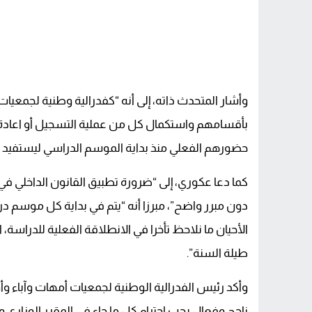
وأشار المتحدث ذاته، إلى أنه “كفدرالية وطنية لجمعيات أم
بأقسامهم واستكمال كل من عملية التسجيل أو اعادة
حضورهم الفعلي منذ بداية الموسم الدراسي ليستفيد جمي
كما دعا عكوري، إلى “ضرورة تطبيق القانون الداخلي ف
دون مبرر واضح”، مبرزا أنه “يتم في بداية كل موسم در
الأحيان ما نلاحظ تأخرا في الانطلاقة الفعلية للدراسة،
طيلة السنة”.
وأكد رئيس الفدرالية الوطنية لجمعيات أمهات وآباء وأ
ناجح وفعال يجب احترام كل ما جاء في المقرر الوزاري و