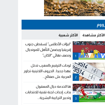
ووم
الأكثر مشاهدة
الأكثر شعبية
“لبؤات الأطلس” يُسقطن جنوب
إفريقيا ويضمنّ التأهل للمونديال
ونصف نهائي “الكان”
1
لوحات الترقيم بالمغرب تدخل
عهدا جديدا.. الحروف اللاتينية تجاور
العربية على صفائح...
2
ها الخدمة ديال المعقول
بدات..إحداث لجنة تقنية للانتدابات
وتدبير التركيبة البشرية...
3