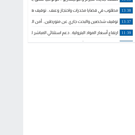
مطلوب في قضايا مخدرات واحتجاز وعنف.. توقيف هولندي بوجدة ملاحق 
13:38
توقيف شخصين والبحث جاري عن متورطين.. أمن الجديدة يفك خيوط س
13:37
ارتفاع أسعار المواد البترولية.. دعم استثنائي المباشر لمهنيي النقل ال
11:39
خولة بيات إبنة مدينة أسفي، تمثل المغرب في برنامج مدرب ركوب الموج 
14:14
ترامب يجدد تأكيد الاعتراف الأمريكي بمغربية الصحراء في برقية إلى الملك
12:20
الملك محمد السادس يترأس حفل تجديد البيعة والولاء في قصر تطوان
18:14
ولي العهد الأمير مولاي الحسن يتسلم برقية ولاء من القوات المسلحة ا
18:13
57 جثة على سواحل سبتة المحتلة .. وآلاف المقتحمين يعودون إلى المغرب
18:09
إسبانيا والمغرب يتفقان على إعادة المهاجرين الذين دخلوا سبتة المحتلة
16:53