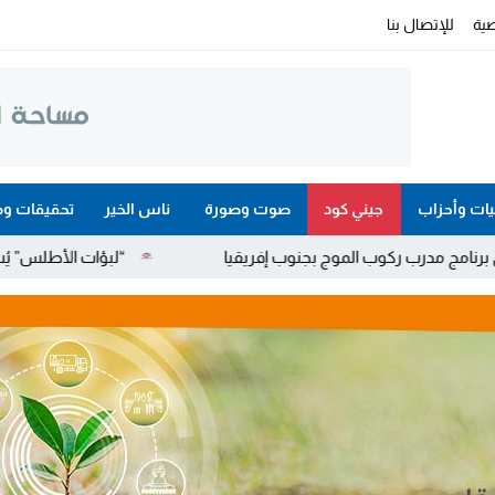
ية
للإتصال بنا
ات وأحزاب
جيني كود
صوت وصورة
ناس الخير
تحقيقات وم
لموج بجنوب إفريقيا
“لبؤات الأطلس” يُسقطن جنوب إفريقيا و