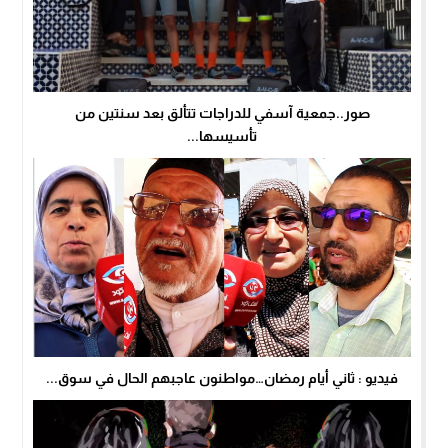
صور..جمعية آسفي للدراجات تتألق بعد سنتين من
تأسيسها...
فيديو : ثاني أيام رمضان…مواطنون عاجبهم الحال في سوق...