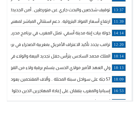
توقيف شخصين والبحث جاري عن متورطين.. أمن الجديدة يفك 
13:37
ارتفاع أسعار المواد البترولية.. دعم استثنائي المباشر لمهنيي ا
11:39
خولة بيات إبنة مدينة أسفي، تمثل المغرب في برنامج مدرب ركوب 
14:14
ترامب يجدد تأكيد الاعتراف الأمريكي بمغربية الصحراء في برقية إلى
12:20
الملك محمد السادس يترأس حفل تجديد البيعة والولاء في قصر
18:14
ولي العهد الأمير مولاي الحسن يتسلم برقية ولاء من القوات الم
18:13
57 جثة على سواحل سبتة المحتلة .. وآلاف المقتحمين يعودون إلى المغرب
18:09
إسبانيا والمغرب يتفقان على إعادة المهاجرين الذين دخلوا سبتة ا
16:53
أكد على أن المشاريع الكبرى للدولة تتجاوز الزمن الحكومي.. “
16:51
جلالة الملك: نعيش مرحلة يجب أن تسود فيها الثقة.. والاستقرار 
21:48
آسفي: إعطاء انطلاقة وتدشين مشاريع ذات طابع تنموي
14:36
نشرة إنذارية.. موجة حرارة مرتقبة تصل إلى 47 درجة
18:15