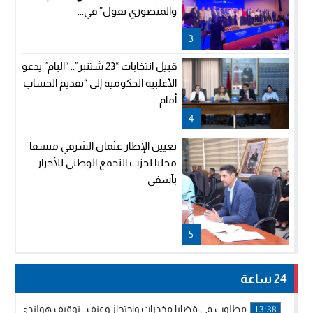
والمنصوري تقول” في...
3
قبيل انتخابات “23 شتنبر”.. “البام” يدعو
الأغلبية الحكومية إلى “تقديم الحساب
أمام...
4
تعيين الإطار عثمان الشرقي منسقا
محليا لحزب التجمع الوطني للأحرار
بآسفي
5
24 ساعة
مطلوب في قضايا مخدرات واحتجاز وعنف.. توقيف هولندي بوجدة 
13:38